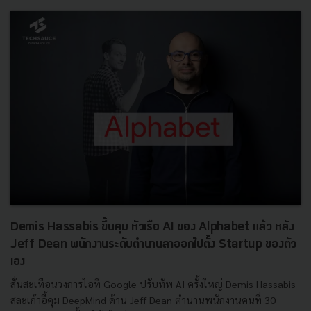
Demis Hassabis ขึ้นคุม หัวเรือ AI ของ Alphabet แล้ว หลัง
Jeff Dean พนักงานระดับตำนานลาออกไปตั้ง Startup ของตัว
เอง
สั่นสะเทือนวงการไอที Google ปรับทัพ AI ครั้งใหญ่ Demis Hassabis
สละเก้าอี้คุม DeepMind ด้าน Jeff Dean ตำนานพนักงานคนที่ 30