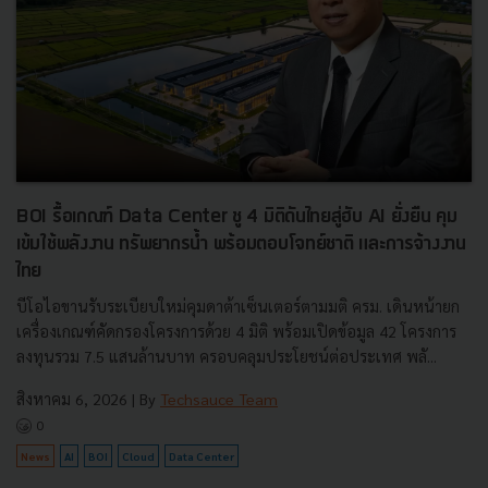
BOI รื้อเกณฑ์ Data Center ชู 4 มิติดันไทยสู่ฮับ AI ยั่งยืน คุม
เข้มใช้พลังงาน ทรัพยากรน้ำ พร้อมตอบโจทย์ชาติ และการจ้างงาน
ไทย
บีโอไอขานรับระเบียบใหม่คุมดาต้าเซ็นเตอร์ตามมติ ครม. เดินหน้ายก
เครื่องเกณฑ์คัดกรองโครงการด้วย 4 มิติ พร้อมเปิดข้อมูล 42 โครงการ
ลงทุนรวม 7.5 แสนล้านบาท ครอบคลุมประโยชน์ต่อประเทศ พลั...
สิงหาคม 6, 2026
| By
Techsauce Team
0
News
AI
BOI
Cloud
Data Center