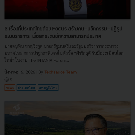
3 เรื่องที่ประเทศไทยต้อง Focus สร้างคน–นวัตกรรม–ปฏิรูป
ระบบราชการ เพื่อยกระดับขีดความสามารถประเทศ
นายอนุทิน ชาญวีรกูล นายกรัฐมนตรีและรัฐมนตรีว่าการกระทรวง
มหาดไทย กล่าวปาฐกถาพิเศษในหัวข้อ “ฝ่าวิกฤติ รับมือระเบียบโลก
ใหม่” ในงาน The INTANIA Forum...
สิงหาคม 6, 2026
| By
Techsauce Team
0
News
ประเทศไทย
เศรษฐกิจไทย