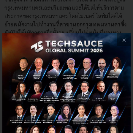
กรุงเทพมหานครและปริมณฑล และได้ปิดให้บริการตาม
ประกาศของกรุงเทพมหานคร โดยไมเนอร์ ไลฟ์สไตล์ได้
ย้ายพนักงานไปทํางานที่สาขานอกกรุงเทพมหานครซึ่ง
ยังเปิดให้บริการอยู่
อีกทั้งจะเปลี่ยนไปมุ่งเน้นที่ช่องทาง
×
ออนไลน์และการผลิตผลิตภัณฑ์ทําความสะอาดมือและนํ้า
ยาทําความสะอาดอื่นๆซึ่งเป็นที่ต้องการมากขึ้นในภาวะ
ปัจจุบัน
การลดต้นทุน
บริษัทอยู่ในระหว่างการดําเนินการตามแผนการฉุกเฉิน
เพื่อให้การสนับสนุนผู้มีส่วนได้ส่วนเสียทุกฝ่าย และเพื่อให้
มั่นใจว่าธุรกิจจะสามารถดําเนินต่อไปได้อย่างต่อเนื่อง
บริษัทอยู่ระหว่างการดําเนินการลดผลกระทบต่อรายได้
และผลกําไรให้น้อยที่สุด โดยมีมาตรการลดต้นทุนอย่าง