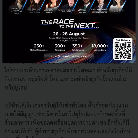
เข้มงวด เพื่อลดทั้งต้นทุนคงที่และสัดส่วนของต้นทุน
ผันแปรต่อรายได้รวม ทั้งนี้ มาตรการดังกล่าวได้ถูกนําไปใช้
ในทุกหน่วยธุรกิจและหน่วยงานสนับสนุน และในทุก
ภูมิภาค
บริษัทมีการตัดค่าใช้จ่ายที่ไม่จําเป็น และมีการควบคุมค่า
ใช้จ่ายอย่างเข้มงวด โดยได้มีการระงับการเดินทางของ
พนักงาน การว่าจ้างที่ปรึกษา และการฝึกอบรม รวมถึง ค่า
ใช้จ่ายทางด้านการตลาดและการโฆษณา สําหรับธุรกิจที่มี
กิจกรรมทางธุรกิจตํ่าโดยเฉพาะอย่างยิ่งธุรกิจโรงแรมใน
ทวีปยุโรป
บริษัทได้เริ่มเจรจากับผู้ให้เช่าทั่วโลก ทั้งเจ้าของโรงแรม
ภายใต้สัญญาเช่าบริหารในทวีปยุโรปและเจ้าของพื้นที่
ร้านอาหาร เพื่อขอลดหรือหยุดการจ่ายค่าเช่า อีกทั้งได้มี
การเจรกับกับคู้ค่าทางธุรกิจเพื่อขอส่วนลด และ/หรือผ่อน