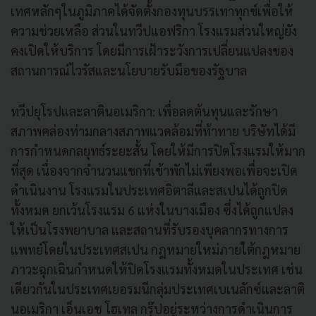
เทศหลักๆในภูมิภาคได้จัดตั้งกองทุนบรรเทาทุกข์เพื่อให้
ความช่วยเหลือ ส่วนในทวีปแอฟริกา โรงแรมส่วนใหญ่ยัง
คงเปิดให้บริการ โดยมีการเฝ้าระวังการเปลี่ยนแปลงของ
สถานการณ์ไวรัสและนโยบายรับมือของรัฐบาล
ทวีปยุโรปและลาตินอเมริกา: เพื่อลดต้นทุนและรักษา
สภาพคล่องท่ามกลางสภาพแวดล้อมที่ท้าทาย บริษัทได้มี
การกําหนดกลยุทธ์ระยะสั้น โดยให้มีการปิดโรงแรมให้มาก
ที่สุด เนื่องจากจํานวนแขกที่เข้าพักไม่เพียงพอเพื่อจะเปิด
ดําเนินงาน โรงแรมในประเทศอิตาลีและสเปนได้ถูกปิด
ทั้งหมด ยกเว้นโรงแรม 6 แห่งในบางเมือง ซึ่งได้ถูกแปลง
ให้เป็นโรงพยาบาล และสถานที่รับรองบุคลากรทางการ
แพทย์โดยในประเทศสเปน กฎหมายใหม่ภายใต้กฎหมาย
ภาวะฉุกเฉินกําหนดให้ปิดโรงแรมทั้งหมดในประเทศ เช่น
เดียวกันในประเทศเยอรมนีกลุ่มประเทศเบเนลักซ์และลาติ
นอเมริกา เอ็นเอช โฮเทล กรุ๊ปอยู่ระหว่างการดําเนินการ