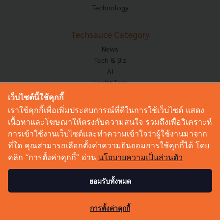
Technology
Techsauce Category
News
Tech & Biz
AI
HealthTech
Exec Insight
เว็บไซต์นี้ใช้คุกกี้
Corp Innov
เราใช้คุกกี้เพื่อเพิ่มประสบการณ์ที่ดีในการใช้เว็บไซต์ แสดง
Saucy Thoughts
เนื้อหาและโฆษณาให้ตรงกับความสนใจ รวมถึงเพื่อวิเคราะห์
Based On
การเข้าใช้งานเว็บไซต์และทำความเข้าใจว่าผู้ใช้งานมาจาก
Sustainable
ที่ใด คุณสามารถเลือกตั้งค่าความยินยอมการใช้คุกกี้ได้ โดย
Videos
คลิก “การตั้งค่าคุกกี้” อ่าน
นโยบายความเป็นส่วนตัว
Podcast
Startup Guide
ยอมรับทั้งหมด
© Copyright 2026 :
Techsauce All rights reserved.
การตั้งค่าคุกกี้