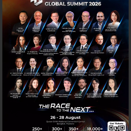
มีนาคม 24, 2020
| By
Techsauce Team
40
News
business
covid-19
minor-international
'ไมเนอร์' ยอมจ่ายอีก 2,483 ล้านบาท เพื่อเป็นเจ้าของแฟรนไชส์
ร้าน 'Bonchon' ในไทยแต่เพียงผู้เดียว