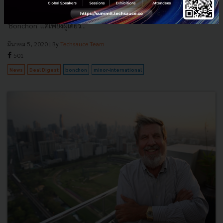
'ไมเนอร์' ยอมจ่ายอีก 2,483 ล้านบาท เพื่อเป็นเจ้าของแฟรนไชส์ร้าน
'Bonchon' แต่เพียงผู้เดียว...
มีนาคม 5, 2020
| By
Techsauce Team
501
News
Deal Digest
bonchon
minor-international