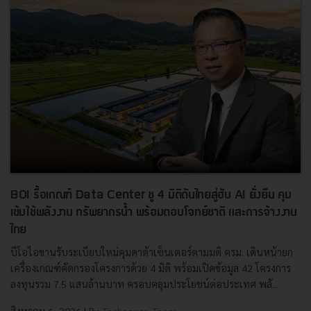
BOI รื้อเกณฑ์ Data Center ชู 4 มิติดันไทยสู่ฮับ AI ยั่งยืน คุม
เข้มใช้พลังงาน ทรัพยากรน้ำ พร้อมตอบโจทย์ชาติ และการจ้างงาน
ไทย
บีโอไอขานรับระเบียบใหม่คุมดาต้าเซ็นเตอร์ตามมติ ครม. เดินหน้ายก
เครื่องเกณฑ์คัดกรองโครงการด้วย 4 มิติ พร้อมเปิดข้อมูล 42 โครงการ
ลงทุนรวม 7.5 แสนล้านบาท ครอบคลุมประโยชน์ต่อประเทศ พลั...
สิงหาคม 6, 2026
| By
Techsauce Team