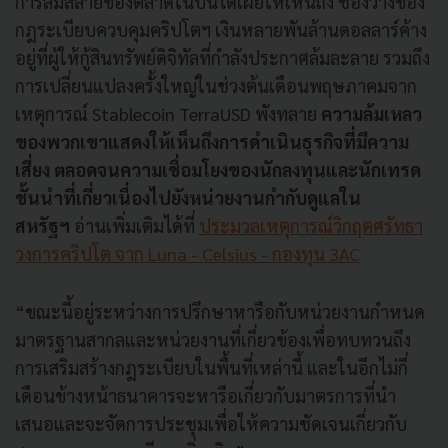
การล่มสลายของตลาดในปีนี้ได้เผยให้เห็นถึง ช่องว่างของ
กฎระเบียบควบคุมคริปโตฯ เงินหลายพันล้านดอลลาร์ค้าง
อยู่ที่ผู้ให้กู้สินทรัพย์ดิจิทัลที่กำลังประกาศล้มละลาย รวมถึง
การเปลี่ยนแปลงครั้งใหญ่ในช่วงต้นเดือนพฤษภาคมจาก
เหตุการณ์ Stablecoin TerraUSD พังทลาย
ความล้มเหลว
ของพวกเขาแสดงให้เห็นถึงการดำเนินธุรกิจที่มีความ
เสี่ยง ตลอดจนความเชื่อมโยงของนักลงทุนและนักเทรด
ชั้นนำที่เกี่ยวเนื่องไปยังหน่วยงานกำกับดูแลใน
สหรัฐฯ
อ่านเพิ่มเติมได้ที่
ประมวลเหตุการณ์วิกฤตศรัทธา
วงการคริปโต จาก Luna - Celsius - กองทุน 3AC
“ขณะนี้อยู่ระหว่างการปรึกษาหารือกับหน่วยงานกำหนด
มาตรฐานสากลและหน่วยงานที่เกี่ยวข้องเพื่อทบทวนถึง
การเสริมสร้างกฎระเบียบในพื้นที่เหล่านี้ และในอีกไม่กี่
เดือนข้างหน้าธนาคารจะหารือเกี่ยวกับมาตรการที่นำ
เสนอและจะจัดการประชุมเพื่อให้ความชัดเจนเกี่ยวกับ