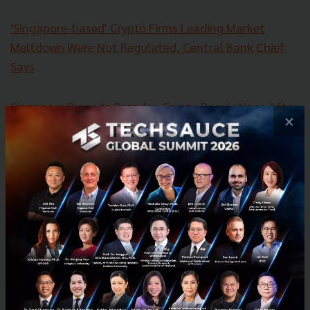
'Singapore-based' Crypto Firms Leading Market
Meltdown Were Not Regulated, Central Bank Chief
Says
Singapore Plans to Broaden Crypto Regulations After
×
Shakeout
News
MAS
3AC
Vauld
singapore
Stablecoin
crypto-winter
TerraForm Lab
cryptocurrency
Singapore-Based
three-arrows-capital
No comment