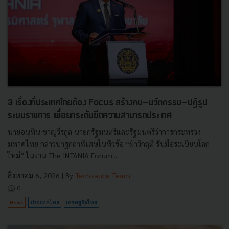
3 เรื่องที่ประเทศไทยต้อง Focus สร้างคน–นวัตกรรม–ปฏิรูป
ระบบราชการ เพื่อยกระดับขีดความสามารถประเทศ
นายอนุทิน ชาญวีรกูล นายกรัฐมนตรีและรัฐมนตรีว่าการกระทรวง
มหาดไทย กล่าวปาฐกถาพิเศษในหัวข้อ “ฝ่าวิกฤติ รับมือระเบียบโลก
ใหม่” ในงาน The INTANIA Forum...
สิงหาคม 6, 2026
| By
Techsauce Team
0
News
ประเทศไทย
เศรษฐกิจไทย