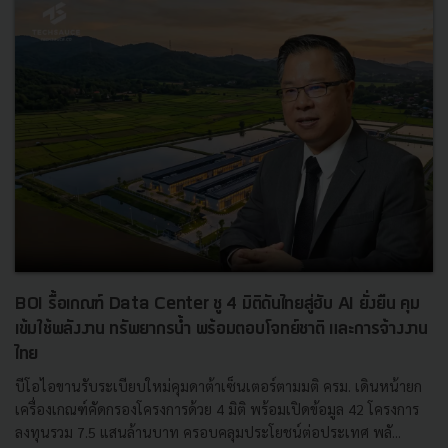
BOI รื้อเกณฑ์ Data Center ชู 4 มิติดันไทยสู่ฮับ AI ยั่งยืน คุม
เข้มใช้พลังงาน ทรัพยากรน้ำ พร้อมตอบโจทย์ชาติ และการจ้างงาน
ไทย
บีโอไอขานรับระเบียบใหม่คุมดาต้าเซ็นเตอร์ตามมติ ครม. เดินหน้ายก
เครื่องเกณฑ์คัดกรองโครงการด้วย 4 มิติ พร้อมเปิดข้อมูล 42 โครงการ
ลงทุนรวม 7.5 แสนล้านบาท ครอบคลุมประโยชน์ต่อประเทศ พลั...