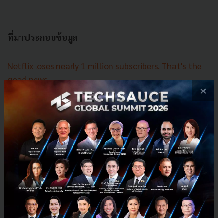
ที่มาประกอบข้อมูล
Netflix loses nearly 1 million subscribers. That's the
good news
×
Netflix loses fewer subscribers than expected and
says cheaper ad tier is coming in early 2023
Netflix Sheds Fewer Than 1M Subscribers In Q2,
Exceeding Expectations
Netflix Loses 970K Subscribers, but Forecasts 1M
Gain in Next Quarter