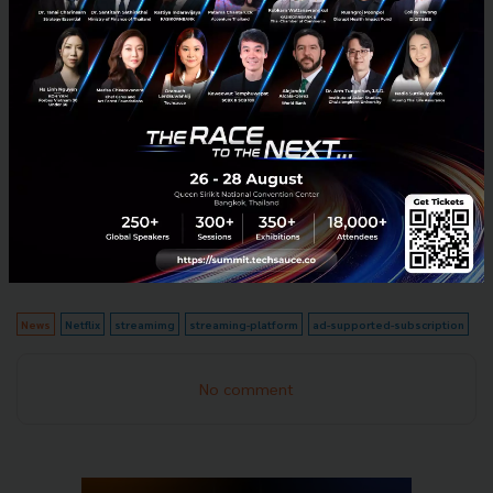
Netflix To Launch Advertising Tier In “Early Part” Of
2023
News
Netflix
streamimg
streaming-platform
ad-supported-subscription
No comment