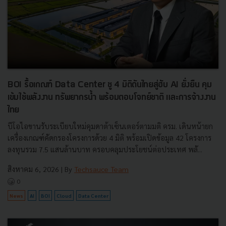
BOI รื้อเกณฑ์ Data Center ชู 4 มิติดันไทยสู่ฮับ AI ยั่งยืน คุม
เข้มใช้พลังงาน ทรัพยากรน้ำ พร้อมตอบโจทย์ชาติ และการจ้างงาน
ไทย
บีโอไอขานรับระเบียบใหม่คุมดาต้าเซ็นเตอร์ตามมติ ครม. เดินหน้ายก
เครื่องเกณฑ์คัดกรองโครงการด้วย 4 มิติ พร้อมเปิดข้อมูล 42 โครงการ
ลงทุนรวม 7.5 แสนล้านบาท ครอบคลุมประโยชน์ต่อประเทศ พลั...
สิงหาคม 6, 2026
| By
Techsauce Team
0
News
AI
BOI
Cloud
Data Center