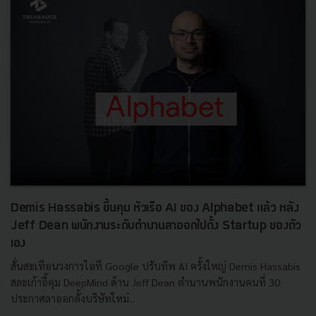
Demis Hassabis ขึ้นคุม หัวเรือ AI ของ Alphabet แล้ว หลัง
Jeff Dean พนักงานระดับตำนานลาออกไปตั้ง Startup ของตัว
เอง
สั่นสะเทือนวงการไอที Google ปรับทัพ AI ครั้งใหญ่ Demis Hassabis
สละเก้าอี้คุม DeepMind ด้าน Jeff Dean ตำนานพนักงานคนที่ 30
ประกาศลาออกตั้งบริษัทใหม่...