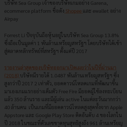
บริษัท
Sea Group
เจ้าของบริษัทเกมอย่าง
Garena,
ecommerce platform
ชื่อดัง
Shopee
และ
ewallet
อย่าง
Airpay
Forrest Li
ปัจจุบันถือหุ้นอยู่ในบริษัท
Sea Group 13.8%
ซึ่งถือเป็นมูลค่า
1
พันล้านเหรียญสหรัฐฯ โดยบริษัทได้เข้า
สู่ตลาดหลักทรัพย์ที่สหรัฐฯ ตั้งแต่ปี
2017
รายงานล่าสุดของบริษัทออกมาเปิดเผยว่าในปีที่ผ่านมา
(2018)
บริษัทมีรายได้
1.0487
พันล้านเหรียญสหรัฐฯ ซึ่ง
สูงกว่าปี
2017 2
เท่าตัว
,
ยอดดาวน์โหลดเกมที่พัฒนาขึ้น
มาเองเกมแรกอย่างเต็มตัว
Free Fire
มียอดผู้ใช้ลงทะเบียน
แล้ว
350
ล้านราย และมีผู้เล่น
active
ในแต่ละวันมากกว่า
40
ล้านคน
เป็นเกมที่มียอดดาวน์โหลดสูงสุดทั้งจาก
Apple
Appstore
และ
Google Play Store
ติดอันดับ
4
ของโลกใน
ปี
2018
ในขณะที่ตัวเลขขาดทุนสุทธิสูงถึง
961
ล้านเหรียญ