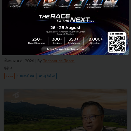
3 เรื่องที่ประเทศไทยต้อง Focus สร้างคน–นวัตกรรม–ปฏิรูป
ระบบราชการ เพื่อยกระดับขีดความสามารถประเทศ
นายอนุทิน ชาญวีรกูล นายกรัฐมนตรีและรัฐมนตรีว่าการกระทรวง
มหาดไทย กล่าวปาฐกถาพิเศษในหัวข้อ “ฝ่าวิกฤติ รับมือระเบียบโลก
ใหม่” ในงาน The INTANIA Forum...
สิงหาคม 6, 2026
| By
Techsauce Team
0
News
ประเทศไทย
เศรษฐกิจไทย