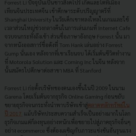
Forrest Li
ปัจจุบันเป็นชาวสิงคโปร์ เกิดและโตที่เมือง
เทียนจินประเทศจีน เข้าศึกษาระดับปริญญาตรีที่
Shanghai University
ในวัยเด็กเขาหลงใหลในเกมและใช้
เวลาส่วนใหญ่ช่วงกลางคืนในการเล่นเกมที่
Internet Cafe
จวบจนกระทั่งถึงเช้า ส่วนชื่อภาษาอังกฤษ
Forrest
นั้น มา
จากหนังออสการ์ชื่อดังที่
Tom Hank
เล่นอย่าง
Forrest
Gump
นั่นเอง หลังจากที่เขาเรียนจบ ได้เริ่มต้นชีวิตทำงาน
ที่
Motorola Solution
และ
Corning Inc
ในจีน หลังจาก
นั้นสมัครไปศึกษาต่อสาขา
MBA
ที่
Stanford
Forrest Li
ก่อตั้งบริษัทของตนเองขึ้นในปี
2009
ในนาม
Garena
โดยเริ่มต้นจากธุรกิจ
Online Gaming
ก่อนขยับ
ขยายธุรกิจจนกระทั่งนำพาบริษัทเข้าสู่
ตลาดหลักทรัพย์ใน
ปี
2017
แม้บริษัทประสบความสำเร็จเป็นอย่างมากในโลก
ธุรกิจเกมแต่ก็ลงทุนอย่างหนักเพื่อขยายไปสู่ภาคธุรกิจอื่นๆ
อย่าง
ecommerce
ซึ่งต้องเผชิญกับภาวะแข่งขันอันรุนแรง