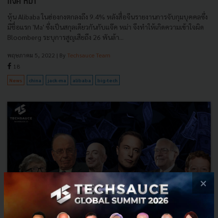
แจ๊ค หม่า'
หุ้น Alibaba ในฮ่องกงตกลงถึง 9.4% หลังสื่อจีนรายงานการจับกุมบุคคลซึ่ง
มีชื่อแรก 'Ma' ซึ่งเป็นสกุลเดียวกันกับแจ๊ค หม่า จึงทำให้เกิดความเข้าใจผิด
Bloomberg ระบุการสูญเสียถึง 26 พันล้า...
พฤษภาคม 5, 2022
| By
Techsauce Team
18
News
china
jack-ma
alibaba
big-tech
×