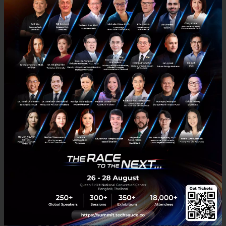
กรมสรรพากรสหรัฐ เผย คนรวยจ่ายภาษีน้อยกว่าประชาชนทั่วไป
เพราะเลี่ยงภาษีเก่งกว่า
สำนักข่าว ProPublica องค์กรที่ไม่แสวงผลกำไร ได้รับรายงานจากกรม
สรรพากร ระบุว่า มหาเศรษฐีของสหรัฐที่รวยติดอันดับโลกไม่ว่าจะเป็น Jeff
Bezos ผู้ก่อตั้งบริษัท Amazon , Elon Musk ผู้ก่อต...
มิถุนายน 10, 2021
| By
Techsauce Team
0
News
tax
billionaire