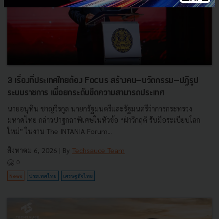
3 เรื่องที่ประเทศไทยต้อง Focus สร้างคน–นวัตกรรม–ปฏิรูป
ระบบราชการ เพื่อยกระดับขีดความสามารถประเทศ
นายอนุทิน ชาญวีรกูล นายกรัฐมนตรีและรัฐมนตรีว่าการกระทรวง
มหาดไทย กล่าวปาฐกถาพิเศษในหัวข้อ “ฝ่าวิกฤติ รับมือระเบียบโลก
ใหม่” ในงาน The INTANIA Forum...
สิงหาคม 6, 2026
| By
Techsauce Team
0
News
ประเทศไทย
เศรษฐกิจไทย