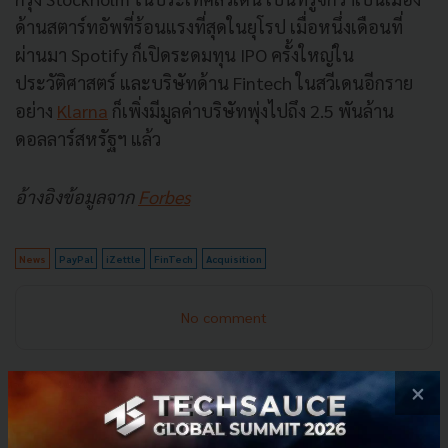
ด้านสตาร์ทอัพที่ร้อนแรงที่สุดในยุโรป เมื่อหนึ่งเดือนที่
ผ่านมา Spotify ก็เปิดระดมทุน IPO ครั้งใหญ่ใน
ประวัติศาสตร์ และบริษัทด้าน Fintech ในสวีเดนอีกราย
อย่าง
Klarna
ก็เพิ่งมีมูลค่าบริษัทพุ่งไปถึง 2.5 พันล้าน
ดอลลาร์สหรัฐฯ แล้ว
อ้างอิงข้อมูลจาก
Forbes
News
PayPal
iZettle
FinTech
Acquisition
No comment
×