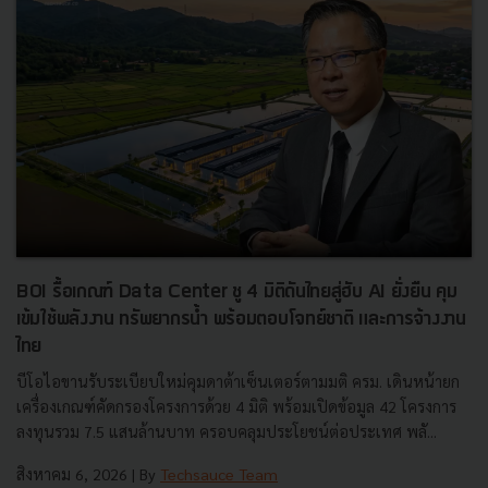
BOI รื้อเกณฑ์ Data Center ชู 4 มิติดันไทยสู่ฮับ AI ยั่งยืน คุม
เข้มใช้พลังงาน ทรัพยากรน้ำ พร้อมตอบโจทย์ชาติ และการจ้างงาน
ไทย
บีโอไอขานรับระเบียบใหม่คุมดาต้าเซ็นเตอร์ตามมติ ครม. เดินหน้ายก
เครื่องเกณฑ์คัดกรองโครงการด้วย 4 มิติ พร้อมเปิดข้อมูล 42 โครงการ
ลงทุนรวม 7.5 แสนล้านบาท ครอบคลุมประโยชน์ต่อประเทศ พลั...
สิงหาคม 6, 2026
| By
Techsauce Team