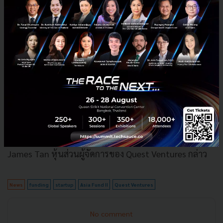
“เนื่องด้วยเศรษฐกิจดิจิตอลกำลังเติบโตทั่วโลก ทำให้
ปัจจุบันอุตสาหกรรมกองทุนร่วมลงทุน venture captial
ในเอเชียเข้ามามีบทบาทสำคัญในการทำให้ภาครัฐและ
เอกชนมีความใกล้ชิดกันยิ่งขึ้น นอกจากผลตอบแทน
ทางการเงินที่ดีแล้ว นักลงทุนยังมองหาการสร้างมูลค่าที่ได้
จากโมเดลธุรกิจใหม่ที่สร้างขึ้นบนพื้นฐานที่แข็งแกร่งอีก
ด้วย โดยถือแนวทางการลงทุนของเราได้รับการตอบรับ
เป็นอย่างดีจากการที่ทาง Quest Ventures ได้ร่วมลงทุนใน
บริษัทสตาร์ทอัพมากว่า 50 รายผ่านกองทุนแรกของเรา
ทางเราขอขอบคุณในความเชื่อที่นักลงทุนมีต่อเรา” Mr.
James Tan หุ้นส่วนผู้จัดการของ Quest Ventures กล่าว
News
funding
startup
Asia Fund II
Quest Ventures
No comment