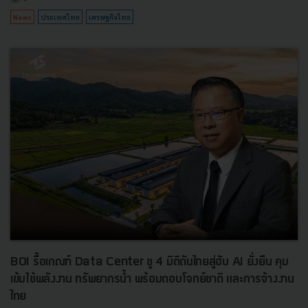
News
ประเทศไทย
เศรษฐกิจไทย
BOI รื้อเกณฑ์ Data Center ชู 4 มิติดันไทยสู่ฮับ AI ยั่งยืน คุม
เข้มใช้พลังงาน ทรัพยากรน้ำ พร้อมตอบโจทย์ชาติ และการจ้างงาน
ไทย