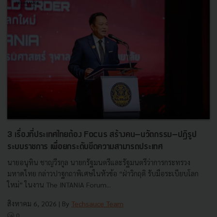
3 เรื่องที่ประเทศไทยต้อง Focus สร้างคน–นวัตกรรม–ปฏิรูป
ระบบราชการ เพื่อยกระดับขีดความสามารถประเทศ
นายอนุทิน ชาญวีรกูล นายกรัฐมนตรีและรัฐมนตรีว่าการกระทรวง
มหาดไทย กล่าวปาฐกถาพิเศษในหัวข้อ “ฝ่าวิกฤติ รับมือระเบียบโลก
ใหม่” ในงาน The INTANIA Forum...
สิงหาคม 6, 2026
| By
Techsauce Team
0