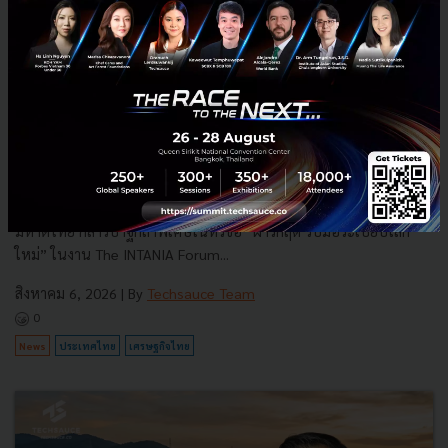
3 เรื่องที่ประเทศไทยต้อง Focus สร้างคน–นวัตกรรม–ปฏิรูป
ระบบราชการ เพื่อยกระดับขีดความสามารถประเทศ
นายอนุทิน ชาญวีรกูล นายกรัฐมนตรีและรัฐมนตรีว่าการกระทรวง
มหาดไทย กล่าวปาฐกถาพิเศษในหัวข้อ “ฝ่าวิกฤติ รับมือระเบียบโลก
ใหม่” ในงาน The INTANIA Forum...
สิงหาคม 6, 2026
| By
Techsauce Team
0
News
ประเทศไทย
เศรษฐกิจไทย