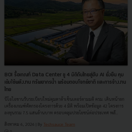
BOI รื้อเกณฑ์ Data Center ชู 4 มิติดันไทยสู่ฮับ AI ยั่งยืน คุม
เข้มใช้พลังงาน ทรัพยากรน้ำ พร้อมตอบโจทย์ชาติ และการจ้างงาน
ไทย
บีโอไอขานรับระเบียบใหม่คุมดาต้าเซ็นเตอร์ตามมติ ครม. เดินหน้ายก
เครื่องเกณฑ์คัดกรองโครงการด้วย 4 มิติ พร้อมเปิดข้อมูล 42 โครงการ
ลงทุนรวม 7.5 แสนล้านบาท ครอบคลุมประโยชน์ต่อประเทศ พลั...
สิงหาคม 6, 2026
| By
Techsauce Team
0