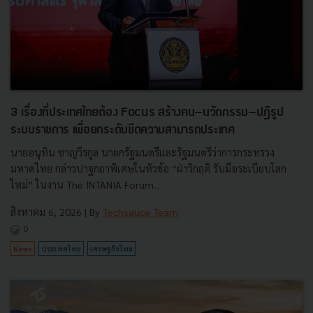
3 เรื่องที่ประเทศไทยต้อง Focus สร้างคน–นวัตกรรม–ปฏิรูป
ระบบราชการ เพื่อยกระดับขีดความสามารถประเทศ
นายอนุทิน ชาญวีรกูล นายกรัฐมนตรีและรัฐมนตรีว่าการกระทรวง
มหาดไทย กล่าวปาฐกถาพิเศษในหัวข้อ “ฝ่าวิกฤติ รับมือระเบียบโลก
ใหม่” ในงาน The INTANIA Forum...
สิงหาคม 6, 2026
| By
Techsauce Team
0
News
ประเทศไทย
เศรษฐกิจไทย