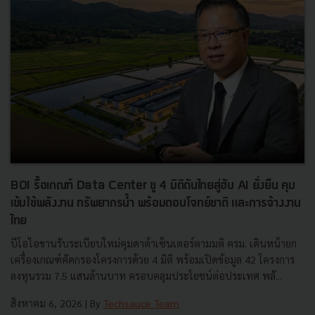
BOI รื้อเกณฑ์ Data Center ชู 4 มิติดันไทยสู่ฮับ AI ยั่งยืน คุม
เข้มใช้พลังงาน ทรัพยากรน้ำ พร้อมตอบโจทย์ชาติ และการจ้างงาน
ไทย
บีโอไอขานรับระเบียบใหม่คุมดาต้าเซ็นเตอร์ตามมติ ครม. เดินหน้ายก
เครื่องเกณฑ์คัดกรองโครงการด้วย 4 มิติ พร้อมเปิดข้อมูล 42 โครงการ
ลงทุนรวม 7.5 แสนล้านบาท ครอบคลุมประโยชน์ต่อประเทศ พลั...
สิงหาคม 6, 2026
| By
Techsauce Team