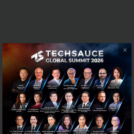
×
News
CIMBT
SABUY
e-wallet
SABUY Money
No comment