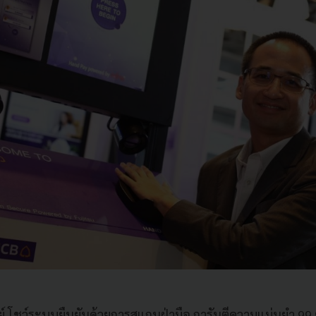
โชว์ระบบยืนยันด้วยการสแกนฝ่ามือ การันตีความแม่นยำ 99.9