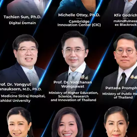
า ธนาคารได้นำเทคโนโลยี
การยืนยันตัวตนด้วยการสแกนเส้นเล
เครื่องหมายการค้า Fujitsu Palm Secure มาแสดงในงานดังกล่
แตกต่างของวิธีการยืนยันตัวตนด้วยการใช้ Palm Vein เมื่อเป
ีอื่นๆ อาทิ การจดจำใบหน้า (Facial Recognition) หรือ การสแ
ต้น ทั้งนี้ Palm Vein นับเป็นเทคโนโลยีการยืนยันตัวตนที่มีการ
กาหลีใต้ ญี่ปุ่น ที่ใช้รูปแบบของการชำระเงินอัตโนมัติด้วยตัว
้านสะดวกซื้อ หลังการเลือกซื้อสินค้าสิ้นสุด เพียงลูกค้าสแกนฝ
คืออีกทางเลือกของการชำระเงิน สามารถทดแทนการใช้บัตรเครด
เช่นกัน