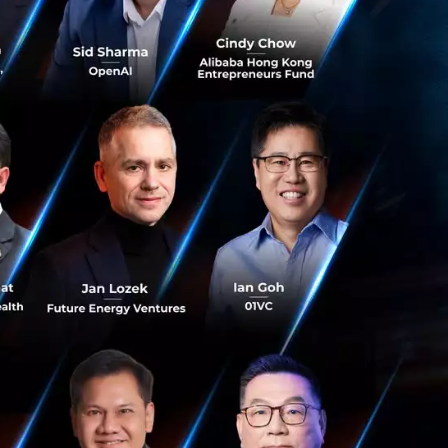
ือดในฝ่ามือ
าว เนื่องจาก
รียบเทียบกับการ
กนลายนิ้วมือ
ใช้อย่างแพร่หลายใน
เอง (self-checkout)
่ามือเหนือ Palm
ิต หรือ การสแกน