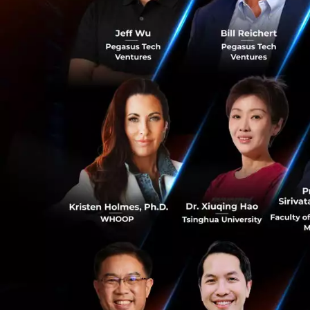
คุณสีหนาท กล่าวว่
(Palm Vein)
ภายใต้
ต้องการนำเสนอความ
ยืนยันตัวตนด้วยวิธ
(Fingerprint) เป็น
ประเทศต่างๆ อาทิ เ
ในห้างสรรพสินค้า ร
Vein Sensor นั่น
ด้วยคิวอาร์โค้ด ได้
0