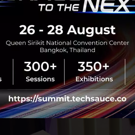
วยเทคโนโลยีชีวภาพมีข้อดีแตกต่างกันออกไป การที่ธนาคารนำ
อกถึงความเป็นผู้นำ และเปิดประสบการณ์ให้ลูกค้าได้เห็นถึงคว
มารถทำได้หลากหลายรูปแบบ ไม่จำเป็นต้องเจาะจงเพียงแค่ยืน
 อีกทั้งข้อดีของเทคโนโลยี Palm Vein คือความถูกต้องแม่นยำ สูง
จากเป็น Hardware base ที่ไม่ต้องใช้ Data หรือ ระบบการเรียนร
อนาคตธนาคารมีโอกาสที่จะนำเทคโนโลยีนี้มาใช้จริงกับกลุ่มธุร
นวยความรวดเร็วในการชำระเงิน อาทิ ร้านค้าสะดวกซื้อ และซูเป
ิงผ่านการชำระเงินแบบไร้รอยต่อ (seamless experience paym