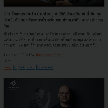
BOI รื้อเกณฑ์ Data Center ชู 4 มิติดันไทยสู่ฮับ AI ยั่งยืน คุม
เข้มใช้พลังงาน ทรัพยากรน้ำ พร้อมตอบโจทย์ชาติ และการจ้างงาน
ไทย
บีโอไอขานรับระเบียบใหม่คุมดาต้าเซ็นเตอร์ตามมติ ครม. เดินหน้ายก
เครื่องเกณฑ์คัดกรองโครงการด้วย 4 มิติ พร้อมเปิดข้อมูล 42 โครงการ
ลงทุนรวม 7.5 แสนล้านบาท ครอบคลุมประโยชน์ต่อประเทศ พลั...
สิงหาคม 6, 2026
| By
Techsauce Team
0
News
AI
BOI
Cloud
Data Center