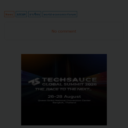
News
ASEAN
อาเซียน
world-economic-forum
No comment