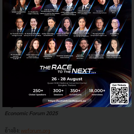
สร้างสังคมที่ดีขึ้น
จากการเสวนาครั้งนี้ ตอกย้ำถึงความสำคัญของภูมิภาค
อาเซียนในเวทีโลก และความมุ่งมั่นของภูมิภาคในการ
เผชิญหน้ากับความท้าทายและสร้างอนาคตที่สดใสผ่าน
การรวมพลัง ความร่วมมือ และการปรับตัวให้เข้ากับการ
เปลี่ยนแปลงของโลก การเสวนาครั้งนี้ได้ให้ข้อคิดที่เป็น
ประโยชน์และสร้างแรงบันดาลใจในการสร้างอาเซียนที่
เข้มแข็งและยั่งยืน เพื่อประโยชน์ของภูมิภาคและ
ประชาชนทั่วอาเซียนทุกคน
*บทความนี้สรุปจาก Session ASEAN: Even Stronger
Together หมวด Rebuilding Trust จากงาน World
Economic Forum 2025
อ้างอิง:
weforum.org