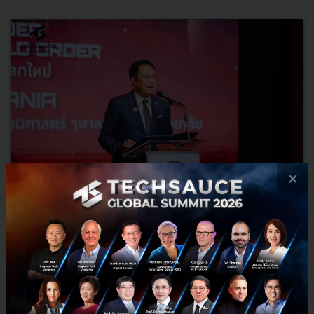
×
3 เรื่องที่ประเทศไทยต้อง Focus สร้างคน–นวัตกรรม–ปฏิรูป
ระบบราชการ เพื่อยกระดับขีดความสามารถประเทศ
นายอนุทิน ชาญวีรกูล นายกรัฐมนตรีและรัฐมนตรีว่าการกระทรวง
มหาดไทย กล่าวปาฐกถาพิเศษในหัวข้อ “ฝ่าวิกฤติ รับมือระเบียบโลก
ใหม่” ในงาน The INTANIA Forum...