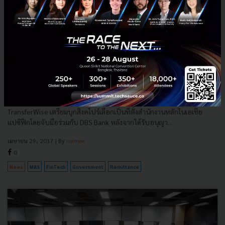
แบงค์ชาติสิงคโปร์อนุญาตให้ TransferWise เป็นบริษัทแรกที่
สามารถยืนยันตัวตนผ่านออนไลน์ในการโอนเงินได้
Unicorn จากอังกฤษสาย FinTech ด้วยบริการโอนเงินข้ามประเทศอย่าง
TransferWise เตรียมบุกสิงคโปร์เลือกเป็นที่ตั้งสำนักงานหลักในเอเชีย
แปซิฟิกโดยจับมือร่วมกับ DBS Bank หลังจากได้รับอนุญา...
เมษายน 29, 2017
| By
mimee
0
News
MAS
FinTech
Government
Remittance