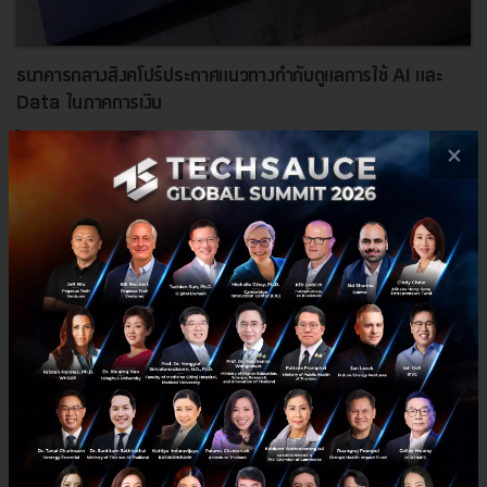
ธนาคารกลางสิงคโปร์ประกาศแนวทางกำกับดูแลการใช้ AI และ
Data ในภาคการเงิน
ในวันแรกของงาน Singapore Fintech Festival 2018 หน่วยงานแกนนำ
×
การจัดงานอย่าง MAS หรือธนาคารกลางแห่งชาติสิงคโปร์ได้ถือโอกาส
ประกาศเกี่ยวกับเทคโนโลยีที่ทุกคนกำลัง Hype นั่นคือ Artificia...
พฤศจิกายน 12, 2018
| By
Techsauce Team
104
News
FinTech
Data Analytics
Artificial Intelligence
Monetary Authority of Singapore