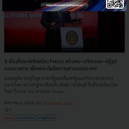
3 เรื่องที่ประเทศไทยต้อง Focus สร้างคน–นวัตกรรม–ปฏิรูป
ระบบราชการ เพื่อยกระดับขีดความสามารถประเทศ
นายอนุทิน ชาญวีรกูล นายกรัฐมนตรีและรัฐมนตรีว่าการกระทรวง
มหาดไทย กล่าวปาฐกถาพิเศษในหัวข้อ “ฝ่าวิกฤติ รับมือระเบียบโลก
ใหม่” ในงาน The INTANIA Forum...
สิงหาคม 6, 2026
| By
Techsauce Team
0
News
ประเทศไทย
เศรษฐกิจไทย