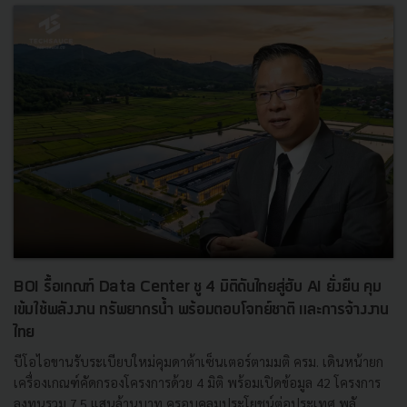
BOI รื้อเกณฑ์ Data Center ชู 4 มิติดันไทยสู่ฮับ AI ยั่งยืน คุม
เข้มใช้พลังงาน ทรัพยากรน้ำ พร้อมตอบโจทย์ชาติ และการจ้างงาน
ไทย
บีโอไอขานรับระเบียบใหม่คุมดาต้าเซ็นเตอร์ตามมติ ครม. เดินหน้ายก
เครื่องเกณฑ์คัดกรองโครงการด้วย 4 มิติ พร้อมเปิดข้อมูล 42 โครงการ
ลงทุนรวม 7.5 แสนล้านบาท ครอบคลุมประโยชน์ต่อประเทศ พลั...