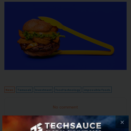
News
Temasek
Investment
food technology
impossible foods
No comment
×