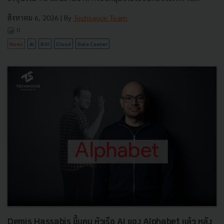
สิงหาคม 6, 2026
| By
Techsauce Team
0
News
AI
BOI
Cloud
Data Center
Demis Hassabis ขึ้นคุม หัวเรือ AI ของ Alphabet แล้ว หลัง