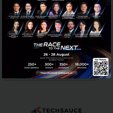
Temasek ร่วมลงทุน 114 ล้านเหรียญสหรัฐฯ พา 'Impossible
Foods' บุกเอเชีย
Food Tech เป็นอีกแวดวงหนึ่งที่น่าสนใจโดยเฉพาะในเอเชียซึ่งมีประชากร
จำนวนมาก ซึ่งหมายถึงตลาดที่มีขนาดใหญ่นั่นเอง ล่าสุด Temasek บริษัท
ด้านการลงทุนในสิงคโปร์ จึงเข้าร่วมลงทุนใน Imposs...
เมษายน 4, 2018
| By
Techsauce Team
0
News
Temasek
Investment
food technology
impossible foods