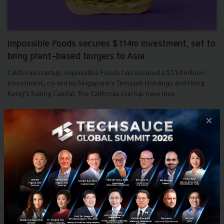
Impossible Foods secures $114m investment, set to
bring plant-based burgers to Asia
California startup, Impossible Foods has secured a $114 million
investment, co-led by Singapore’s Temasek Holdings and Hong
Kong’s Sailing Capital. The California startup have inve...
April 4, 2018
| By
Jimmy
×
0
News
Temasek
News
Sailing Capital
impossible foods