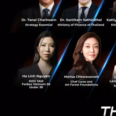
ในการเข้าประชุม W
6
ระดับโลกรวม 9 ราย
แสนล้านบาท
เพื่อสร้างความเชื่
ต่อเนื่อง พร้อมทั้
จำนวน 6 บริษัท กลุ
กลุ่มดิจิทัลและ AI
AWS: บริษัทไ
ได้ลงทุนไปแล
รัฐบาล และยั
ในรายละเอีย
คน
Microsoft: ไ