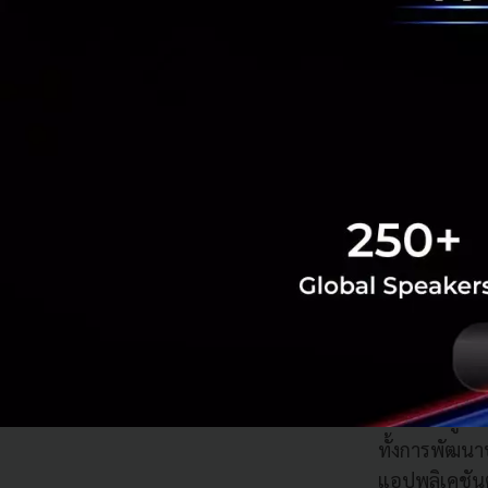
สนับสนุนผู้ป
การพัฒนากำลั
TikTok: บริษ
แพลตฟอร์มยก
ได้มากขึ้น ร
พัฒนาคอนเท
DAMAC Group:
รวมกว่า 130
เซ็นเตอร์ โด
ในประเทศไท
HCL Technolo
แนวทาง การน
เที่ยว รวมถึ
NVIDIA: ผู้
ทั้งการพัฒน
แอปพลิเคชัน