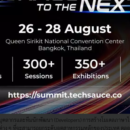
ระกอบการ SMEs ให้สามารถปรับตัวและแข่งขันได้ รวมถึงโอกา
งคนสำหรับการเปลี่ยนผ่านสู่เศรษฐกิจดิจิทัล
ัทยืนยันแผนลงทุนระยะยาวรวมกว่า 270,000 ล้านบาท พร้อมห
ระดับศักยภาพผู้ประกอบการ SMEs ให้สามารถเข้าถึงตลาดแล
วมถึง ได้เสนอแนวทางต่อยอดให้ไทยเป็นฐานกิจกรรมระดับภูมิภ
นต์
 ผู้พัฒนาโครงสร้างพื้นฐานดาต้าเซ็นเตอร์ระดับโลก ซึ่งมีแ
,000 ล้านบาท ได้หารือเกี่ยวกับการพัฒนาระบบสาธารณูปโภคส
ยเฉพาะ ด้านโครงข่ายไฟฟ้า เพื่อรองรับการขยายตัวของคลาวด
ย
gies: ผู้นำด้านการพัฒนาและให้บริการซอฟต์แวร์และเทคโนโล
ำ AI มาเพิ่มประสิทธิภาพในภาคการเกษตร อุตสาหกรรมการผ
งการใช้ AI ยกระดับประสิทธิภาพการให้บริการภาครัฐ (GovTech
นำเทคโนโลยีชิปและแพลตฟอร์ม AI ได้หารือแนวทางยกระดับระ
าบุคลากรและทีมนักพัฒนา (Developers) การสร้างโมเดลภาษา
ต่าง ๆ ที่จะสามารถยกระดับอุตสาหกรรมหลักของประเทศ ตล