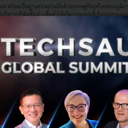
์ และพร้อมเป็นฐานความร่วมมือด้านเศรษฐกิจยุคใหม่ของภูมิภ
ู้บริหารบริษัทชั้นนำ เพื่อทำให้เกิดการลงทุนที่เป็นรูปธรรมแ
เทศ โดยเฉพาะการลงทุนในอุตสาหกรรม New S-Curve ที่ใช้เทคโ
างธุรกิจให้กับผู้ประกอบการไทย การสร้างงานคุณภาพ และก
ล้องกับโลกในอนาคต
ร่วมมือเพื่อปูทางไปสู่การประชุม IMF–World Bank Annual Me
งจะแสดงให้เห็นว่าประเทศไทยสามารถจัดงานสำคัญระดับโลกได
อาเซียน
ินหน้าแผนลงทุน 5 แสนล้าน พร้อมยกระดับบุคลากรและซัพพ