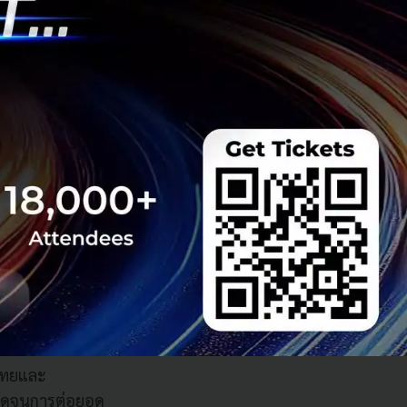
สความร่วมมือใน
ารือการใช้
ะมีโอกาสสร้างราย
าค เช่น ด้านการ
ผนการลงทุนในไทย
ำหรับดาต้า
์และเทคโนโลยี AI
ยี AI ได้หารือ
ลิต และการท่อง
)
บบนิเวศ AI ของไทย
ไทยและ
อดจนการต่อยอด