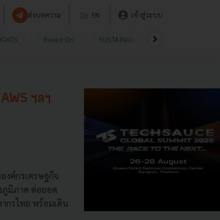
ส่งบทความ
TH
EN
เข้าสู่ระบบ
UGHTS
Based On
SUSTAINABLE
VIDEOS
P
, AWS ฯลฯ
ำองค์กรเศรษฐกิจ
ภูมิภาค ต่อยอด
ลากรไทย พร้อมเดิน