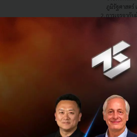
ภูมิรัฐศาสตร
การเจรจากับผ
สูงสุดต่อประ
สร้างโอกาสท
ไทยให้สอดค
การสร้างความ
กรุงเทพฯ ซึ่
เป็นผู้นำของ
ยักษ์เทคฯ โลกเด