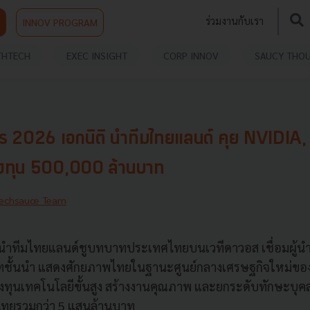
ร่วมงานกับเรา
INNOV PROGRAM
THTECH
EXEC INSIGHT
CORP INNOV
SAUCY THO
 2026 เอกนิติ นำทีมไทยแลนด์ คุย NVIDIA
ลงทุน 500,000 ล้านบาท
echsauce Team
 นำทีมไทยแลนด์ชูบทบาทประเทศไทยบนเวทีดาวอส เชื่อมผู้น
ัทชั้นนำ แสดงศักยภาพไทยในฐานะศูนย์กลางเศรษฐกิจใหม่ของ
ลงทุนเทคโนโลยีขั้นสูง สร้างงานคุณภาพ และยกระดับทักษะบุค
ไทยรวมกว่า 5 แสนล้านบาท