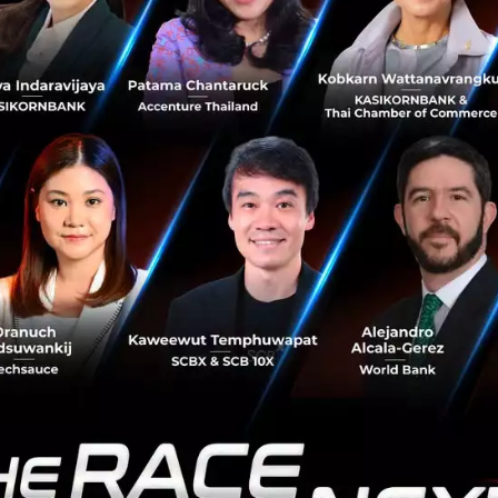
EF ครั้งนี้ รองนายกรัฐมนตรีและคณะ ได้พบหารือกับผู้บริหาร
 ซึ่งได้มีแผนการลงทุนทั้งที่ผ่านมาแล้วและจะลงทุนเพิ่มเติม
อมั่นในช่วงการเปลี่ยนผ่านรัฐบาล และกระตุ้นให้เร่งเดินหน้าโ
งดึงการลงทุนใหม่ ๆ ในอุตสาหกรรม New S-Curve โดยแบ่งเป็นกลุ
่มยานยนต์และอากาศยานอัจฉริยะ 2 บริษัท กลุ่มอาหาร 1 บริษัท
ด้ย้ำแผนลงทุนระยะยาวในไทยกว่า 150,000 ล้านบาท ภายใน 15
้วกว่า 24,000 ล้านบาท นอกจากนี้ บริษัทได้สนับสนุนนโยบาย 
งให้ความสนใจโครงการพัฒนาทักษะบุคลากรไทย (Skill Bridge) 
ดและคาดว่าจะมีการพัฒนาบุคลากรด้านดิจิทัลและ AI ในโครง
ด้นำเสนอการประยุกต์ใช้ AI เพื่อเพิ่มประสิทธิภาพภาครัฐและ