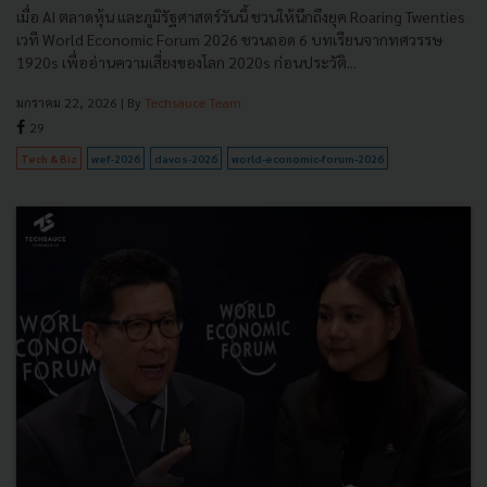
เมื่อ AI ตลาดหุ้น และภูมิรัฐศาสตร์วันนี้ ชวนให้นึกถึงยุค Roaring Twenties
เวที World Economic Forum 2026 ชวนถอด 6 บทเรียนจากทศวรรษ
1920s เพื่ออ่านความเสี่ยงของโลก 2020s ก่อนประวัติ...
มกราคม 22, 2026
| By
Techsauce Team
29
Tech & Biz
wef-2026
davos-2026
world-economic-forum-2026