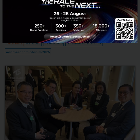
เจาะลึกวิสัยทัศน์ ดร.เอกนิติ นิติทัณฑ์ประภาศ จากเวที Davos 2026 ทำไม
อาเซียนถึงเข้าสู่ยุคทอง? เมื่อความเป็นกลางคือแต้มต่อ และความร่วมมือใน
ภูมิภาคคือคันเร่งสู่ความมั่งคั่งใหม่...
มกราคม 23, 2026
| By
Techsauce Team
0
Tech & Biz
wef-2026
davos-2026
เอกนิติ-นิติทัณฑ์ประภาศ
world-economic-forum-2026