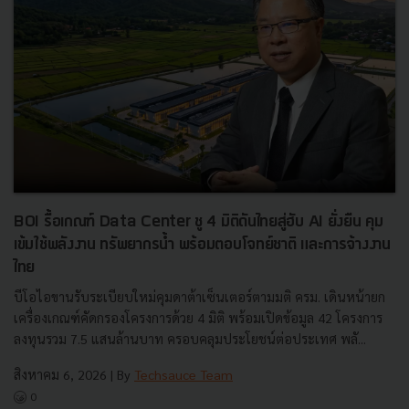
BOI รื้อเกณฑ์ Data Center ชู 4 มิติดันไทยสู่ฮับ AI ยั่งยืน คุม
เข้มใช้พลังงาน ทรัพยากรน้ำ พร้อมตอบโจทย์ชาติ และการจ้างงาน
ไทย
บีโอไอขานรับระเบียบใหม่คุมดาต้าเซ็นเตอร์ตามมติ ครม. เดินหน้ายก
เครื่องเกณฑ์คัดกรองโครงการด้วย 4 มิติ พร้อมเปิดข้อมูล 42 โครงการ
ลงทุนรวม 7.5 แสนล้านบาท ครอบคลุมประโยชน์ต่อประเทศ พลั...
สิงหาคม 6, 2026
| By
Techsauce Team
0