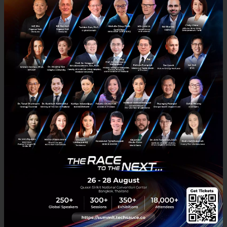
กับ SMS แบ่งเป็น 37% ที่เป็นฟิชชิงสำหรับขโมยข้อมูล
และ 32% เป็นมัลแวร์ที่สามารถเข้าถึงอุปกรณ์ ดัก OTP
หรือดูดข้อมูลธนาคารได้ รวมกันคิดเป็น 69% ของลิงก์
ทั้งหมด
ขณะเดียวกัน มิจฉาชีพยังพยายามหลบระบบกรองของผู้
ให้บริการ โดย 85% ของ SMS (โดยเฉพาะกลุ่มพนัน) ใช้วิธี
แทรกอีโมจิ ตัวอักษรพิเศษ หรือผสมหลายภาษา เพื่อหลีก
เลี่ยงการตรวจจับอัตโนมัติ อีกเทรนด์ที่พบคือการแอบอ้าง
สถาบันที่น่าเชื่อถือ โดยเฉพาะกลุ่มสถาบันการเงินและ
แพลตฟอร์มอีคอมเมิร์ซ ซึ่งมีสัดส่วนการถูกนำไปใช้แอบ
อ้างประเภทละประมาณ 4%
สรุป