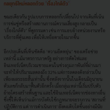
กลยุทธ์ใหม่หลอกด้วย ‘เรื่องใกล้ตัว’
ขณะเดียวกัน รูปแบบการหลอกก็เปลี่ยนไป จากเดิมที่เน้น
การข่มขู่หรือสร้างสถานการณ์ความเสี่ยงสูง กลายเป็น
‘เรื่องใกล้ตัว’ ที่ดูธรรมดา เช่น การแอบอ้างหน่วยงานหรือ
บริการที่คุ้นเคย เพื่อให้เหยื่อตายใจมากขึ้น
อีกประเด็นที่เห็นชัดคือ ‘ความยืดหยุ่น’ ของเครือข่าย
เหล่านี้ แม้มาตรการภาครัฐ อย่างการตัดไฟและ
อินเทอร์เน็ตบริเวณชายแดนในช่วงกุมภาพันธ์ที่ผ่านมา
จะทำให้ปริมาณลดลงถึง 32% แต่การลดลงดังกล่าวเป็น
เพียงผลระยะสั้นเท่านั้น ซึ่งหลังจากนั้นในเดือนมิถุนายน
ตัวเลขก็กลับมาฟื้นตัวอีกครั้ง เมื่อกลุ่มเหล่านี้เริ่มปรับตัว
ย้ายโครงสร้างพื้นฐาน และใช้อินเทอร์เน็ตจากช่องทางอื่น
ซึ่งชี้ให้เห็นว่าแม้การบังคับใช้กฎหมายจะรบกวน 'สถานที่'
ปฏิบัติการ แต่ 'การดำเนินการ' ยังคงเติบโตขึ้นอย่างมีนัย