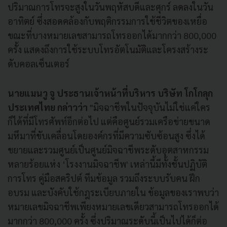
ปริมาณการโทรจะสูงในวันพฤหัสบดีและศุกร์ ลดลงในวัน
อาทิตย์ ซึ่งสอดคล้องกับพฤติกรรมการใช้ชีวิตของเหยื่อ
ขณะที่บางหมายเลขสามารถโทรออกได้มากกว่า 800,000
ครั้ง แสดงถึงการใช้ระบบโทรอัตโนมัติและโครงสร้างระ
ดับคอลเซ็นเตอร์
นายแมนวู จู ประธานเจ้าหน้าที่บริหาร บริษัท โกโกลุก
ประเทศไทย กล่าวว่า
"มิจฉาชีพในปัจจุบันไม่ใช่แค่ใคร
ก็ได้ที่มีโทรศัพท์อีกต่อไป แต่คือศูนย์รวมเครือข่ายขนาด
มหึมาที่ขับเคลื่อนโดยองค์กรที่มีความซับซ้อนสูง ซึ่งได้
ขยายและรวมศูนย์เป็นศูนย์มิจฉาชีพระดับอุตสาหกรรม
หลายร้อยแห่ง ‘โรงงานมิจฉาชีพ' เหล่านี้มีทั้งชั้นปฏิบัติ
การโทร คู่มือสคริปต์ ทีมข้อมูล รวมถึงระบบรับคน ฝึก
อบรม และบังคับใช้กฎระเบียบภายใน ข้อมูลของเราพบว่า
หมายเลขมิจฉาชีพเพียงหมายเลขเดียวสามารถโทรออกได้
มากกว่า 800,000 ครั้ง ซึ่งปริมาณระดับนี้เป็นไปได้ก็ต่อ