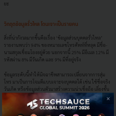
ยะ
วิกฤตข้อมูลรั่วไหล โดนเจาะเป็นรายคน
สิ่งที่น่ากังวลมากขึ้นคือเรื่อง ‘ข้อมูลส่วนบุคคลรั่วไหล’
รายงานพบว่า 94% ของหมายเลขโทรศัพท์ที่หลุด มีชื่อ-
นามสกุลเชื่อมโยงอยู่ด้วย นอกจากนี้ 25% มีอีเมล 12% มี
รหัสผ่าน 8% มีวันเกิด และ 9% มีที่อยู่จริง
ข้อมูลระดับนี้ทำให้มิจฉาชีพสามารถเปลี่ยนจากการสุ่ม
โทร มาเป็นการโจมตีแบบเจาะจงบุคคลได้ เช่น ใช้ชื่อจริง
วันเกิด หรือข้อมูลส่วนตัวมาสร้างความน่าเชื่อถือ เลี่ยงขั้น
ตอนตรวจสอบ และเพิ่มโอกาสหลอกสำเร็จ
×
ในด้านเทคนิค วิธีการก็ซับซ้อนขึ้นเช่นกัน ลิงก์ที่แนบมา