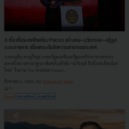
3 เรื่องที่ประเทศไทยต้อง Focus สร้างคน–นวัตกรรม–ปฏิรูป
ระบบราชการ เพื่อยกระดับขีดความสามารถประเทศ
นายอนุทิน ชาญวีรกูล นายกรัฐมนตรีและรัฐมนตรีว่าการกระทรวง
มหาดไทย กล่าวปาฐกถาพิเศษในหัวข้อ “ฝ่าวิกฤติ รับมือระเบียบโลก
ใหม่” ในงาน The INTANIA Forum...
สิงหาคม 6, 2026
| By
Techsauce Team
0
News
ประเทศไทย
เศรษฐกิจไทย