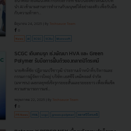
อนาคตภายใต้แนวคิด Frontier Firm ซึ่งเป็นองค์กรต้นแบบที่
นำ AI เข้ามาผสานการทำงานกับมนุษย์ได้อย่างลงตัว เพื่อรับมือ
กับความท้าทา...
มิถุนายน 24, 2025
| By
Techsauce Team
0
News
AI
SCGC
SCBx
Microsoft
SCGC เดินเกมรุก เร่งพัฒนา HVA และ Green
Polymer รับมือการฟื้นตัวของตลาดปิโตรเคมี
นายศักดิ์ชัย ปฏิภาณปรีชาวุฒิ ประธานเจ้าหน้าที่บริหารและ
กรรมการผู้จัดการใหญ่ บริษัท เอสซีจี เคมิคอลส์ จำกัด
(มหาชน) เผยกลยุทธ์เชิงรุกระยะสั้นและระยะยาว เพื่อเพิ่มขีด
ความสามารถการแข่...
พฤษภาคม 22, 2025
| By
Techsauce Team
0
PR News
HVA
scgc
green-polymer
ตลาดปิโตรเคมี