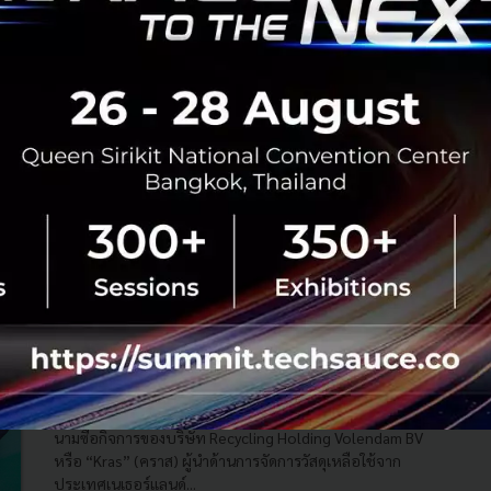
BBGI จับมือ SCGC - QTC เซ็น MOU ดัน Green
Innovation สำหรับผลิต-ทดสอบคุณภาพน้ำมัน
หม้อแปลงไฟฟ้าชีวภาพเชิงพาณิชย์ครั้งแรกของไทย
กลุ่ม BBGI จับมือ SCGC และ QTC เซ็นสัญญาความร่วมมือ ผลัก
ดัน Green Innovation สำหรับผลิตและทดสอบคุณภาพน้ำมัน
หม้อแปลงไฟฟ้าชีวภาพเชิงพาณิชย์ครั้งแรกของไทย...
มีนาคม 9, 2023
| By
Techsauce Team
0
PR News
QTC
bbgi
scgc
green-innovation
SCGC เข้าซื้อกิจการ Kras บ.รีไซเคิลรายใหญ่ของ
เนเธอร์แลนด์ ปักหมุดลุยตลาดยุโรปด้วย GREEN
POLYMER
SCGC เร่งเครื่องรุกตลาดพลาสติกรีไซเคิลในยุโรป ด้วยการลง
นามซื้อกิจการของบริษัท Recycling Holding Volendam BV
หรือ “Kras” (คราส) ผู้นำด้านการจัดการวัสดุเหลือใช้จาก
ประเทศเนเธอร์แลนด์...