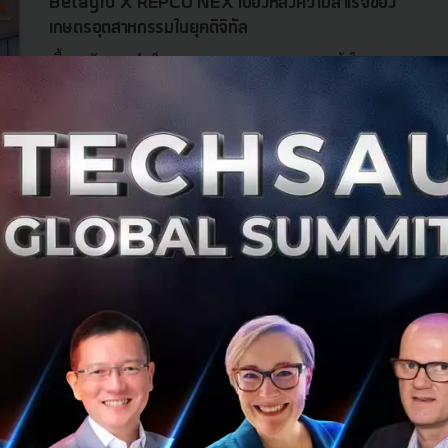
Betagro X REPCO NEX เบื้องหลังความสำเร็จของ
เกษตรอุตสาหกรรมในยุคดิจิทัล
เบื้องหลังความสำเร็จของเกษตรอุตสาหกรรมแนวหน้าในยุค
ดิจิทัลอย่าง Betagro กับการตรวจสอบเช็คสภาพเครื่องจักร
ครบวงจร เพื่อผลักดันประสิทธิภาพและความยั่งยืน สู่การเป็น
Smart Manufacturing ...
ธันวาคม 20, 2024
| By
Techsauce Team
0
TS Video
scgc
betagro
REPCONEX
SmartManufacturing
SCGC ร่วมกับ Oxford เปิดตัวโครงการทุนวิจัย
‘SCGC–FIRST’ พัฒนาและวิจัยด้านความยั่งยืน
SCGC ร่วมกับ Oxford ประเทศอังกฤษ เปิดตัวโครงการทุนวิจัย
SCGC–FIRST เร่งพัฒนาเทคโนโลยีลดการปล่อยคาร์บอนใน
อุตสาหกรรมเคมีภัณฑ์ และวัสดุพลาสติกเพื่ออนาคต...
ธันวาคม 19, 2023
| By
Techsauce Team
14