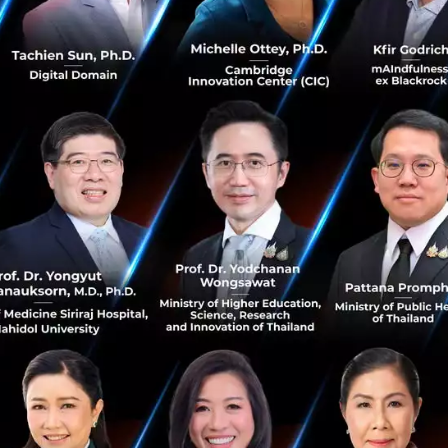
PR News
scgc
SCGC–FIRST
ESG Symposium 2023 : บิ๊กอีเวนต์รวมความ
พยายามและ Action ในการสร้างความยั่งยืนให้แก่โลก
ESG Symposium 2023 งานเสวนาด้านความยั่งยืนที่รวมไอเดีย
แผนงาน การลงมือทำในด้านต่างๆ เพื่อ 'ร่วม เร่ง เปลี่ยน สู่สังคม
คาร์บอนต่ำ' โดยในงานนี้มีตัวแทนจากทุกภาคส่วนมาร่วม
ถ่ายทอดความรู...
ตุลาคม 11, 2023
| By
Techsauce Team
0
News
Sustainable Focus
esg
scg
scgc
sdgs
TCP Sustainability Forum 2023 เผยแผนชัดๆ
เน้นๆ บรรจุภัณฑ์รีไซเคิลได้ 100% ในปีหน้า และบริหาร
จัดการน้ำอย่างยั่งยืนได้ภายในปี 2030
รวมแผนงานสำคัญจากผู้บริหาร TCP องค์กรขนาดใหญ่ใน