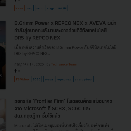
News
scg
scgc
scgp
เอสซีจี
B.Grimm Power x REPCO NEX x AVEVA ผนึก
กำลังสู่อนาคตพลังงานสะอาดด้วยดิจิทัลเทคโนโลยี
DRS by REPCO NEX
เบื้องหลังความสำเร็จของ B.Grimm Power กับดิจิทัลเทคโนโลยี
DRS by REPCO NEX...
กรกฎาคม 14, 2025
| By
Techsauce Team
0
TS Video
SCGC
aveva
repconex
energy-tech
ถอดรหัส ‘Frontier Firm’ โมเดลองค์กรแห่งอนาคต
จาก Microsoft ที่ SCBX, SCGC และ
สนง.กฤษฎีกา เริ่มใช้แล้ว
Microsoft ได้เปิดเผยมุมมองที่น่าสนใจเกี่ยวกับองค์กรแห่ง