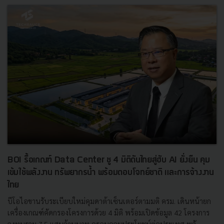
BOI รื้อเกณฑ์ Data Center ชู 4 มิติดันไทยสู่ฮับ AI ยั่งยืน คุม
เข้มใช้พลังงาน ทรัพยากรน้ำ พร้อมตอบโจทย์ชาติ และการจ้างงาน
ไทย
บีโอไอขานรับระเบียบใหม่คุมดาต้าเซ็นเตอร์ตามมติ ครม. เดินหน้ายก
เครื่องเกณฑ์คัดกรองโครงการด้วย 4 มิติ พร้อมเปิดข้อมูล 42 โครงการ