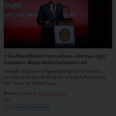
3 เรื่องที่ประเทศไทยต้อง Focus สร้างคน–นวัตกรรม–ปฏิรูป
ระบบราชการ เพื่อยกระดับขีดความสามารถประเทศ
นายอนุทิน ชาญวีรกูล นายกรัฐมนตรีและรัฐมนตรีว่าการกระทรวง
มหาดไทย กล่าวปาฐกถาพิเศษในหัวข้อ “ฝ่าวิกฤติ รับมือระเบียบโลก
ใหม่” ในงาน The INTANIA Forum...
สิงหาคม 6, 2026
| By
Techsauce Team
0
News
ประเทศไทย
เศรษฐกิจไทย