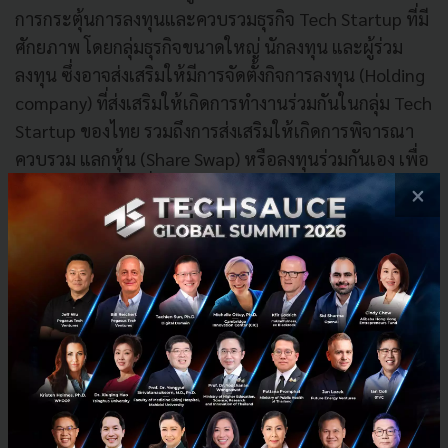
การกระตุ้นการลงทุนและควบรวมธุรกิจ Tech Startup ที่มี
ศักยภาพ โดยกลุ่มธุรกิจขนาดใหญ่ นักลงทุน และผู้ร่วม
ลงทุน ซึ่งอาจส่งเสริมให้มีการจัดตั้งกิจการลงทุน (Holding
company) ที่ส่งเสริมให้เกิดการทำงานร่วมกันในกลุ่ม Tech
Startup ของไทย รวมถึงการส่งเสริมให้เกิดการพิจารณา
ควบรวม แลกหุ้น (Share Swap) หรือลงทุนร่วมกันเอง เพื่อ
สร้างแพลตฟอร์มที่มีศักยภาพสูงของคนไทยให้สามารถ
×
แข่งขันกับแพลตฟอร์มต่างประเทศได้
นอกจากนี้ ดีป้า ยังมุ่งผลักดันให้เกิดการแข่งขันที่เป็นธรรม
สำหรับ Startup ไทยซึ่งในการประชุมคณะกรรมการ
ดิจิทัลเพื่อเศรษฐกิจและสังคมแห่งชาติ ในการประชุมครั้ง
ที่ 2/2563 คณะกรรมการฯ มีมติมอบหมายให้ ดีป้า เสนอ
ต่อคณะรัฐมนตรี ดำเนินการเรื่องที่เกี่ยวข้อง ได้แก่ การ
สร้างมาตรการและสิทธิประโยชน์เพื่อสร้างแรงจูงใจให้กับ
Tech Startup จดจัดตั้งบริษัท และดำเนินธุรกิจใน