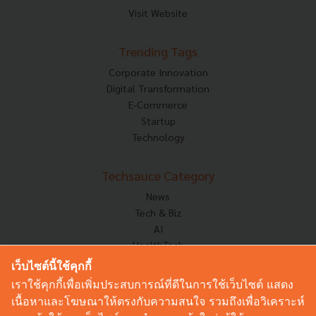
Visit Website
Trending Tags
Corporate Innovation
Digital Transformation
E-Commerce
Startup
Technology
Techsauce Category
News
Tech & Biz
AI
HealthTech
Exec Insight
เว็บไซต์นี้ใช้คุกกี้
Corp Innov
เราใช้คุกกี้เพื่อเพิ่มประสบการณ์ที่ดีในการใช้เว็บไซต์ แสดง
Saucy Thoughts
เนื้อหาและโฆษณาให้ตรงกับความสนใจ รวมถึงเพื่อวิเคราะห์
Based On