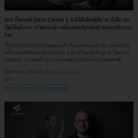
BOI รื้อเกณฑ์ Data Center ชู 4 มิติดันไทยสู่ฮับ AI ยั่งยืน คุม
เข้มใช้พลังงาน ทรัพยากรน้ำ พร้อมตอบโจทย์ชาติ และการจ้างงาน
ไทย
บีโอไอขานรับระเบียบใหม่คุมดาต้าเซ็นเตอร์ตามมติ ครม. เดินหน้ายก
เครื่องเกณฑ์คัดกรองโครงการด้วย 4 มิติ พร้อมเปิดข้อมูล 42 โครงการ
ลงทุนรวม 7.5 แสนล้านบาท ครอบคลุมประโยชน์ต่อประเทศ พลั...
สิงหาคม 6, 2026
| By
Techsauce Team
0
News
AI
BOI
Cloud
Data Center