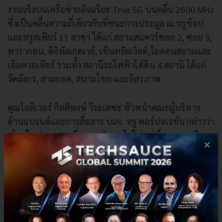
งานจริงบนเครือข่ายอัจฉริยะ True 5G บนคลื่น 2600 MHz
ซึ่งเป็นคลื่นความถี่เดียวกับที่ชนะการประมูล ณ ทรูช้อป
และทรูสเฟียร์ 11 สาขา ได้แก่ สยามสแควร์ซอย 2, ซอย 3,
พารากอน, ดิจิทัลเกตเวย์, เซ็นทรัลเวิลด์,ไอคอนสยามและ
เอ็มควอเทียร์ รวมทั้ง สถานีรถไฟฟ้าใต้ดิน 4 สถานี ได้แก่
วัดมังกร, สามยอด, สนามไชย และอิสรภาพ
คุณโอลิเวอร์ กิตติพงษ์ วีระเตชะ หัวหน้าคณะผู้บริหาร
ด้านแบรนด์และการสื่อสาร บมจ. ทรู คอร์ปอเรชั่น กล่าวว่า
“โลกใหม่ของ 5G ที่สมบูรณ์แบบไม่ใช่แค่เรื่องของเครือ
×
ข่ายหรือความเร็วเพียงอย่างเดียว แต่เป็นเรื่องของ
เทคโนโลยีอัจฉริยะ ที่จะช่วยยกระดับการดำเนินชีวิตใน
ทุกมิติ สร้างโลกใหม่ที่ยั่งยืนของทุกคน พร้อมพาคนไทย
และประเทศไทยเป็นที่หนึ่งไปด้วยกัน ถ่ายทอดผ่าน
แคมเปญสื่อสารชุดใหม่ที่สะท้อนวิสัยทัศน์ True 5G อัจฉ
ริยภาพสู่โลกใหม่ที่ยั่งยืนของเรา ผ่าน 5 คนดังที่มีภาพ