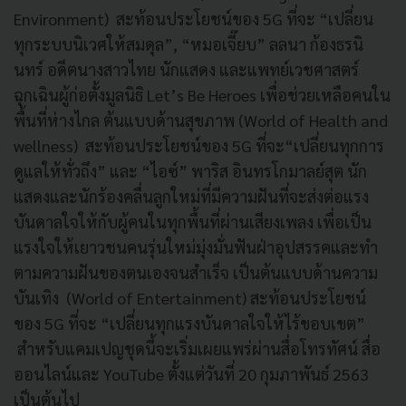
Environment) สะท้อนประโยชน์ของ 5G ที่จะ “เปลี่ยน
ทุกระบบนิเวศให้สมดุล”, “หมอเจี๊ยบ” ลลนา ก้องธรนิ
นทร์ อดีตนางสาวไทย นักแสดง และแพทย์เวชศาสตร์
ฉุกเฉินผู้ก่อตั้งมูลนิธิ Let’s Be Heroes เพื่อช่วยเหลือคนใน
พื้นที่ห่างไกล ต้นแบบด้านสุขภาพ (World of Health and
wellness) สะท้อนประโยชน์ของ 5G ที่จะ“เปลี่ยนทุกการ
ดูแลให้ทั่วถึง” และ “ไอซ์” พาริส อินทรโกมาลย์สุต นัก
แสดงและนักร้องคลื่นลูกใหม่ที่มีความฝันที่จะส่งต่อแรง
บันดาลใจให้กับผู้คนในทุกพื้นที่ผ่านเสียงเพลง เพื่อเป็น
แรงใจให้เยาวชนคนรุ่นใหม่มุ่งมั่นฟันฝ่าอุปสรรคและทำ
ตามความฝันของตนเองจนสำเร็จ เป็นต้นแบบด้านความ
บันเทิง (World of Entertainment) สะท้อนประโยชน์
ของ 5G ที่จะ “เปลี่ยนทุกแรงบันดาลใจให้ไร้ขอบเขต”
สำหรับแคมเปญชุดนี้จะเริ่มเผยแพร่ผ่านสื่อโทรทัศน์ สื่อ
ออนไลน์และ YouTube ตั้งแต่วันที่ 20 กุมภาพันธ์ 2563
เป็นต้นไป