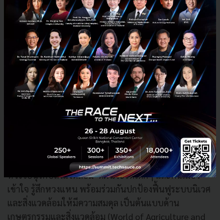
ลักษณ์ความเป็นฮีโร่ต้นแบบในด้านต่างๆ ที่พร้อมจะนำ
เทคโนโลยีอัจฉริยะของ True 5G ร่วมเปลี่ยนประเทศของ
เราให้ดีขึ้น ได้แก่ บิณฑ์ บันลือฤทธิ์ ในฐานะจิตอาสาด้าน
สังคมสงเคราะห์ที่ทำงานช่วยเหลือผู้ประสบภัยมานานกว่า
30 ปี เป็นต้นแบบด้านความปลอดภัย (World of Security)
สะท้อนประโยชน์ของ 5G ที่จะ “เปลี่ยนทุกการช่วยเหลือ
ให้ทันท่วงที”, เฌอปราง อารีย์กุล เกิร์ลกรุ๊ป BNK48 ที่ได้
ชื่อว่าเป็นเยาวชนต้นแบบด้านการศึกษา (World of
Education) สิ่งที่จะทำให้ประเทศดีขึ้นคือการลดช่องว่าง
และความเหลื่อมล้ำทางการศึกษาระหว่างเด็กในเมืองและ
เด็กชนบท ซึ่งสะท้อนประโยชน์ของ 5G ที่จะ “เปลี่ยนทุก
การศึกษาให้เท่าเทียม”, อเล็กซ์ เรนเดลล์ นักแสดงหนุ่ม
หัวใจอนุรักษ์สิ่งแวดล้อม ที่ฝันจะให้เด็กๆ และคนเมือง
เข้าใจ รู้สึกหวงแหน พร้อมร่วมกันปกป้องฟื้นฟูระบบนิเวศ
และสิ่งแวดล้อมให้มีความสมดุล เป็นต้นแบบด้าน
เกษตรกรรมและสิ่งแวดล้อม (World of Agriculture and