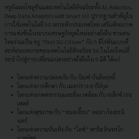
ทรูยังเผยโซลูชันและเทคโนโลยีอัจฉริยะทั้ง AI, Robotics,
Deep Data Analytics และ Smart IoT ปูรากฐานสำคัญใน
การใช้เทคโนโลยี 5G ยกระดับประเทศไทย เสริมศักยภาพ
การแข่งขันในระบบเศรษฐกิจยุคใหม่อย่างยั่งยืน ชวนคน
ไทยร่วมเป็น ทรู “First 5G Citizen” กับ 5 ฮีโร่ต้นแบบที่
สะท้อนบทบาทของเทคโนโลยีอัจฉริยะ 5G ในโลกใหม่ที่
จะนำไปสู่การเปลี่ยนแปลงอย่างยั่งยืนใน 5 มิติ ได้แก่
โลกแห่งความปลอดภัย กับ บิณฑ์ บันลือฤทธิ์
โลกแห่งการศึกษา กับ เฌอปราง อารีย์กุล
โลกแห่งเกษตรกรรมและสิ่งแวดล้อม กับ อเล็กซ์ เรน
เดลล์
โลกแห่งสุขภาพ กับ “หมอเจี๊ยบ” ลลนา ก้องธรนิ
นทร์
โลกแห่งความบันเทิง กับ “ไอซ์” พาริส อินทรโก
มาลย์สุต