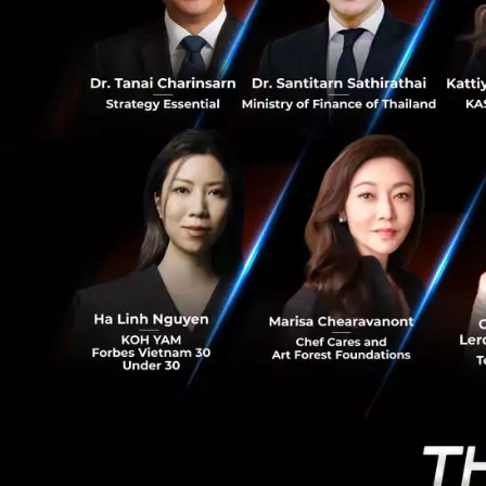
0
เคลื่อนหลัก ขณะที
มอเตอร์ ช่วยลดคว
ขับขี่ที่นุ่มนวล 
นอกเหนือจากนวัตก
พลังงานใหม่ในประ
พลังงานใหม่ในอนา
แผงโซลาร์เซลล์ ระ
สนับสนุนการเปลี่ย
นายเซดริก ชุย ปร
บทบาทสำคัญในแผน
2026 ในครั้งนี้ถือ
เป็นหนึ่งในตลาดแร
ไตรมาส 4 ปี 2569 น
ตลาดไทย รวมถึงคว