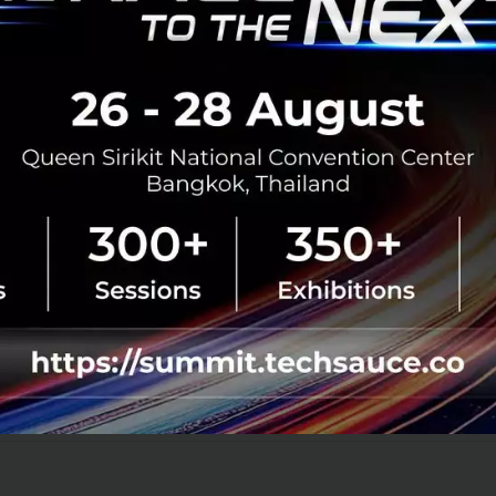
วันนี้ไม่ได้เป็นเพียงการเผยโฉมเทคโนโลยีหรือผลิตภัณฑ์ใหม่ 
telligent Mobility อย่างครบวงจร ที่ต่อยอดจากรากฐานเทคโนโ
ะทดสอบภายใต้บริบทการใช้งานจริงของประเทศไทย เพื่อให้มั่
อบโจทย์การใช้ชีวิต การเดินทาง และความคาดหวังของผู้บริ
งเราคือการสร้างประสบการณ์ด้านเทคโนโลยีที่เชื่อมต่ออย่างไร
งงานใหม่ ไปจนถึงระบบนิเวศแห่งการเดินทางในอนาคต เพื่อ
ค่าที่มากกว่าการเดินทาง ตลอดจนร่วมขับเคลื่อนอนาคตของ In
ั่งยืน”
TECH DAY 2026
OMODA & JAECOO
No comment