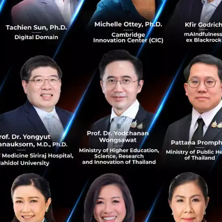
หนึ่งในตลาดสำคัญระดับยุทธศาสตร์ของ CHERY Group สำหร
ริง โดยผลิตภัณฑ์รุ่นแรกที่มาพร้อมระบบ SIVP มีกำหนดเปิดต
ฯ ได้เริ่มทดสอบและสาธิตเทคโนโลยีดังกล่าวในพื้นที่สำคัญข
นาเทคโนโลยีให้สอดคล้องกับพฤติกรรมผู้ใช้งาน สภาพแวดล้อ
ภคชาวไทย อันเป็นการตอกย้ำแนวทาง "Global Technology, Loca
วามสำคัญในการดำเนินธุรกิจในประเทศไทย
่ CHERY Group ได้นำเสนอ Kunpeng Power เทคโนโลยีระบบขั
ทางเลือกด้านพลังงานที่หลากหลาย ทั้ง Super PHEV, Super REE
้องการของผู้บริโภคในทุกไลฟ์สไตล์การใช้งาน ตั้งแต่การเดิ
ินทางระยะไกล
นำเสนอ JAECOO 6T REEV ที่สะท้อนศักยภาพของเทคโนโลยีพ
การผสานประสบการณ์การขับขี่แบบรถยนต์ไฟฟ้าเข้ากับความม
บ Range Extended Electric Vehicle (REEV) ใช้มอเตอร์ไฟฟ