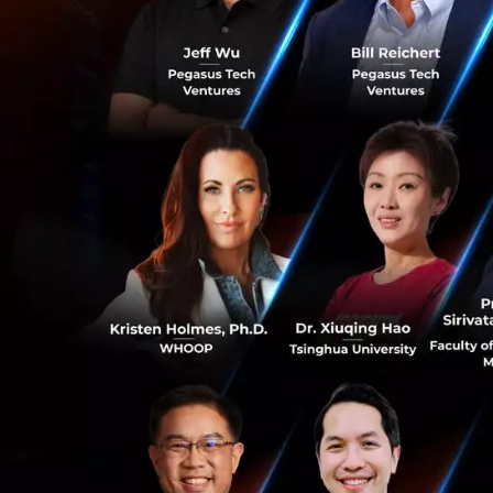
ประเทศไทยนับเป็น
อัจฉริยะมาใช้งานจ
2569 ขณะที่บริษัท
เพื่อศึกษาและพัฒ
เดินทางของผู้บริโ
CHERY Group ให้ค
ในด้านพลังงานใหม
องค์กร ซึ่งรองรับ
เพื่อตอบสนองความต
วัน ไปจนถึงการเด
0
ภายในงานยังมีการ
CHERY Group ผ่าน
ทางระยะไกล โดยระบ