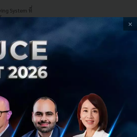
ing System ที่
g โดย CHERY Group
×
ด้รับการพัฒนาขึ้น
ะปลอดภัยยิ่งขึ้น
องรถยนต์ในขั้น
 ช่วยลดความซับ
กงาน คอนโดมิเนียม
การจราจรที่หนา
ขี่อัจฉริยะ ที่ให้
และการควบคุม
ะไร้รอยต่อในทุก