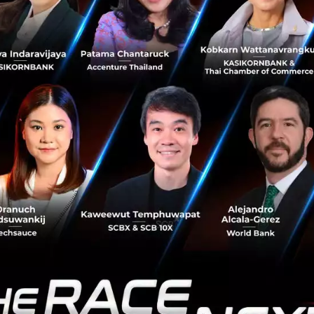
่เครื่องยนต์ทำหน้าที่ผลิตกระแสไฟฟ้าเพื่อสนับสนุนการทำงา
ามกังวลด้านระยะทางการเดินทาง (Range Anxiety) พร้อมมอ
เงียบ และตอบสนองได้อย่างฉับไวในแบบรถยนต์ไฟฟ้าอย่างแท้จริง
รรมด้านยานยนต์ CHERY Group ยังได้เผยวิสัยทัศน์ในการพั
เทศไทย ครอบคลุมการขยายกลุ่มผลิตภัณฑ์ทั้ง BEV, PHEV, R
คต ควบคู่ไปกับโซลูชันด้านพลังงานครบวงจร ทั้งระบบบริหาร
บบกักเก็บพลังงาน อินเวอร์เตอร์ และโครงสร้างพื้นฐานด้านการ
นผ่านสู่สังคมพลังงานสะอาดและการใช้พลังงานอย่างยั่งยืน
ะธานบริษัท โอโมดา แอนด์ เจคู (ประเทศไทย) จำกัด กล่าวว่
ยุทธศาสตร์ด้านเทคโนโลยีระดับโลกของ CHERY Group และ
เป็นภาพสะท้อนที่ชัดเจนของความมุ่งมั่นดังกล่าว การที่ประเทศไ
กสำหรับการเปิดตัวผลิตภัณฑ์ที่มาพร้อมระบบ SIVP ซึ่งมีกำ
ั้น เป็นการตัดสินใจเชิงกลยุทธ์ที่สะท้อนถึงความเชื่อมั่นของ
ามพร้อมของผู้บริโภคไทยในการเปิดรับนวัตกรรมและเทคโนโ