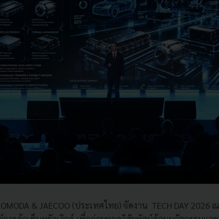
 OMODA & JAECOO (ประเทศไทย) จัดงาน TECH DAY 2026 ณ 
ย์การค้าเซ็นทรัลเวิลด์ เพื่อถ่ายทอดวิสัยทัศน์ด้านนวัตกรรม