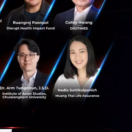
นของแบตเตอรี่และ
บประสบการณ์การ
ฒนาระบบนิเวศ
EEV และรถกระบะ
จัดการพลังงาน
ชาร์จไฟฟ้า เพื่อ
า
“ประเทศไทยมี
งาน TECH DAY
ทยได้รับเลือกให้
หนดเปิดตัวภายใน
เราต่อศักยภาพของ
ลยีแห่งอนาคต