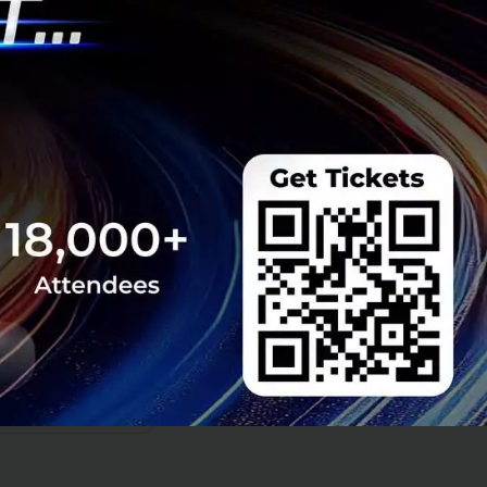
แต่คือการถ่ายทอด
ลยีระดับโลก ผสาน
นใจว่านวัตกรรมที่
โภคชาวไทยได้อย่าง
้รอยต่อ ตั้งแต่ยาน
มอบความสะดวกสบาย
telligent Mobility