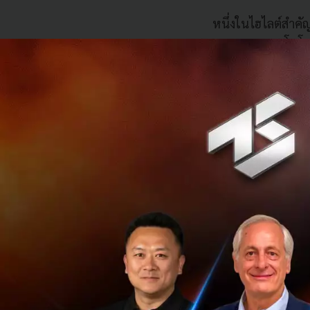
หนึ่งในไฮไลต์สำคั
ครอบคลุมเทคโนโลยี
ได้นำเสนอ SIVP (Su
เพื่อยกระดับประสบ
SIVP สามารถรับรู
ตอนสำคัญ ทั้งการเ
ซ้อนในการจอดรถใน
โรงพยาบาล หรือโคร
แน่น
ควบคู่กันนี้ CHERY
ความสำคัญกับการร
รถยนต์อย่างนุ่มนว
มิติ