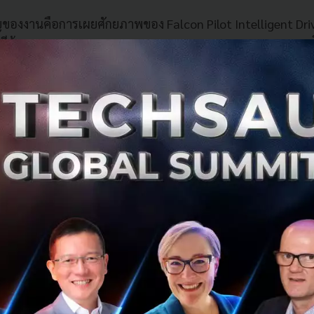
ญของงานคือการเผยศักยภาพของ Falcon Pilot Intelligent Driv
ด้าน Intelligent Assisted Driving และ Intelligent Parkin
per Intelligent Valet Parking) เทคโนโลยีจอดรถอัจฉริยะที่ไ
การณ์การใช้งานในเมือง ให้การจอดรถเป็นเรื่องง่าย สะดวก แล
้สภาพแวดล้อม วางแผนเส้นทางการจอด และควบคุมการทำงานข
ลี้ยว การเร่ง การเบรก และการจอดรถภายใต้เงื่อนไขที่กำหนด
สภาพแวดล้อมที่ท้าทาย ไม่ว่าจะเป็นศูนย์การค้า อาคารสำนั
งการมิกซ์ยูส ซึ่งมักมีข้อจำกัดด้านพื้นที่ ช่องจอด และสภาพ
 Group ยังได้ถ่ายทอดทิศทางการพัฒนาเทคโนโลยีช่วยเหลือการขับ
ับรู้สภาพแวดล้อม การตัดสินใจอย่างแม่นยำ ความปลอดภัย 
ล เพื่อมอบประสบการณ์การเดินทางที่สะดวกสบาย เชื่อมต่อ แล