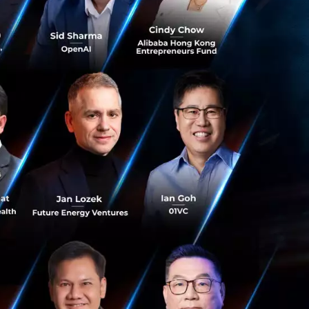
ับการนำเทคโนโลยี
ัวภายในไตรมาส 4 ปี
องกรุงเทพมหานคร
ม และรูปแบบการ
l Validation" ที่
บเคลื่อนหลักของ
V และ Super HEV
นทางในชีวิตประจำ
ลังงานใหม่ของ
ั่นใจในการเดิน
้าเป็นแหล่งขับ