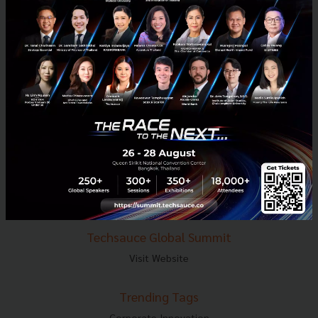
E-mail :
contact@techsauce.co
Tel : 02-001-5375
Mobile : 06-4658-9500
Techsauce Media
About Techsauce
Techsauce Services
Privacy Policy
ส่งบทความ
Techsauce Global Summit
Visit Website
Trending Tags
Corporate Innovation