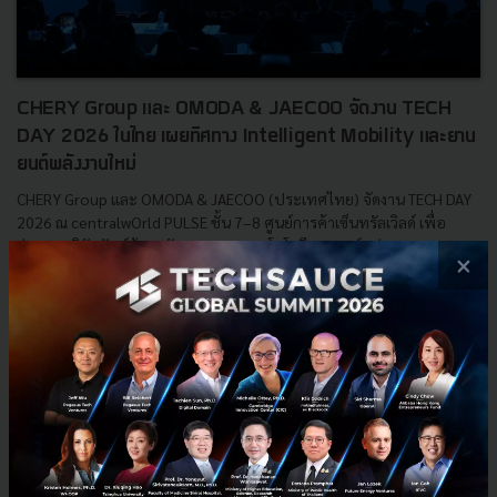
CHERY Group และ OMODA & JAECOO จัดงาน TECH
DAY 2026 ในไทย เผยทิศทาง Intelligent Mobility และยาน
ยนต์พลังงานใหม่
CHERY Group และ OMODA & JAECOO (ประเทศไทย) จัดงาน TECH DAY
2026 ณ centralwOrld PULSE ชั้น 7–8 ศูนย์การค้าเซ็นทรัลเวิลด์ เพื่อ
ถ่ายทอดวิสัยทัศน์ด้านนวัตกรรมและเทคโนโลยียานยนต์แห่งอน...
×
กรกฎาคม 7, 2026
| By
Techsauce Team
0
PR News
CHERY Group
TECH DAY 2026
OMODA & JAECOO