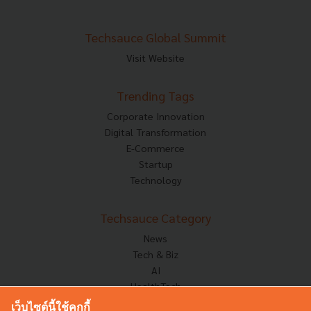
Techsauce Global Summit
Visit Website
Trending Tags
Corporate Innovation
Digital Transformation
E-Commerce
Startup
Technology
Techsauce Category
News
Tech & Biz
AI
HealthTech
Exec Insight
เว็บไซต์นี้ใช้คุกกี้