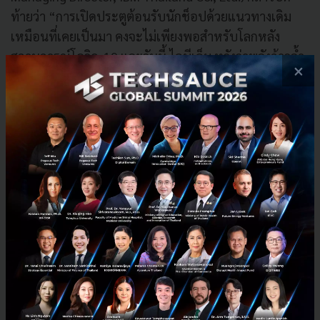
ท้ายว่า “การเปิดประตูต้อนรับนักช็อปด้วยแนวทางเดิม
เหมือนที่เคยเป็นมา คงจะไม่เพียงพอสำหรับโลกหลัง
สถานการณ์โควิด-19 และวันนี้ ไอบีเอ็ม หวังว่าพลังก้าวล้ำ
×
ของแพลตฟอร์ม IBM Cloud Pak for Data ที่ผนวก
เทคโนโลยีอย่างเอไอ แมชชีนเลิร์นนิง รวมถึงอนาไลติกส์
ขั้นสูง จะเป็นหนึ่งในตัวพลิกเกมที่สำคัญสำหรับเดอะมอลล์
กรุ๊ป ไอบีเอ็มมีความยินดีเป็นอย่างยิ่งที่ได้มีโอกาส
สนับสนุนเดอะมอลล์ กรุ๊ป ในก้าวย่างของการเดินหน้า
สร้างมิติใหม่ของศูนย์การค้าแห่งอนาคต และการพลิกโฉม
โลกรีเทลของประเทศไทย”
ที่ผ่านมา เดอะมอลล์ กรุ๊ป ยังได้นำเทคโนโลยีจากไอบีเอ็ม
เข้าสร้างประสบการณ์การช็อปปิ้งให้แก่ลูกค้ามาอย่างต่อ
เนื่อง หนึ่งในนั้นคือการนำเทคโนโลยี API (Application
Programming Interface) เข้าสร้างประสบการณ์การแลก
พอยท์ M Card แบบเรียลไทม์ให้แก่ลูกค้า โดยการที่