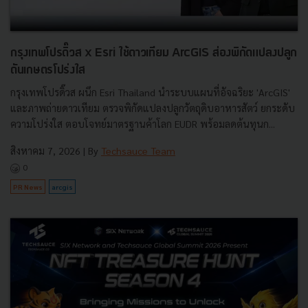
กรุงเทพโปรดิ๊วส x Esri ใช้ดาวเทียม ArcGIS ส่องพิกัดแปลงปลูก
ดันเกษตรโปร่งใส
กรุงเทพโปรดิ๊วส ผนึก Esri Thailand นำระบบแผนที่อัจฉริยะ 'ArcGIS'
และภาพถ่ายดาวเทียม ตรวจพิกัดแปลงปลูกวัตถุดิบอาหารสัตว์ ยกระดับ
ความโปร่งใส ตอบโจทย์มาตรฐานค้าโลก EUDR พร้อมลดต้นทุนก...
สิงหาคม 7, 2026
| By
Techsauce Team
0
PR News
arcgis