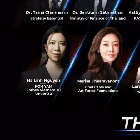
Bosch connec
พร้อมกัน คือ 
อุณหภูมิ, วัด
Smart parkin
ชีวิต สามารถ
IoT Garden
หรือสว
ความชื้น, ค่า PM 
ของสวนดอกไม้ดิจิท
เสียงของธรรมชาติต
IoT ที่จะช่วยเตือ