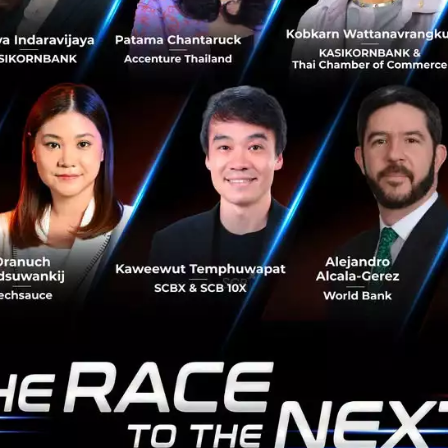
ted solution (XDK Sensor) ได้ถูกออกแบบให้สามารถวัดค่าได้
วัดการสั่นสะเทือน, วัดสนามแม่เหล็ก, Gyroscope, วัดความชื้น,
ระดับเสียง และวัดความสว่าง
g with Video Analytics ระบบกล้องวงจรปิดช่วยสอดส่อง ปกป
เรียนรู้และจดจำวัตถุชนิดต่างๆ เพื่อเพิ่มศักยภาพในการตรวจจ
นดอกไม้ดิจิทัล ที่เป็นการนำข้อมูลที่ได้จากการตรวจวัดสภาพภ
2.5 และค่าความถี่เสียงต่างๆ จาก 12 เขตในกรุงเทพฯ ผ่าน Io
ัล ที่สามารถปฏิสัมพันธ์โต้ตอบได้ ผ่านการเปลี่ยนสี การหุบ
่างๆ ซึ่งจะช่วยคนไทยหรือหน่วยงานที่เกี่ยวข้องเข้าใจและเ
นให้ตระหนักถึงผลกระทบจากสิ่งแวดล้อมได้อย่างเป็นรูปธรรม