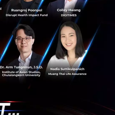
 8 พารามิเตอร์
 วัดความดัน, วัด
้องทรัพย์สินและ
ับและแจ้งเตือน
ูมิอากาศ, ค่า
T มานำเสนอในรูปแบบ
บานของกลีบดอก และ
ห็นภาพประโยชน์ของ