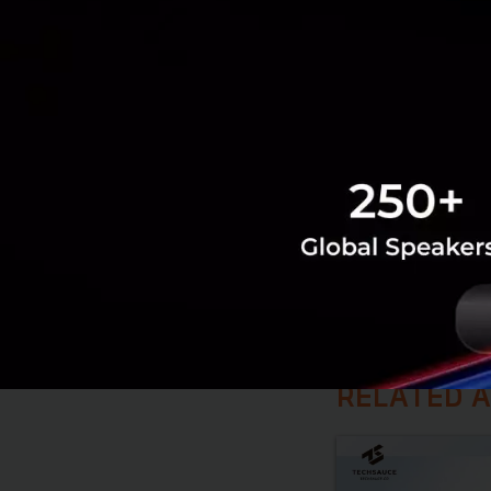
PR News
5g
ais
RELATED A