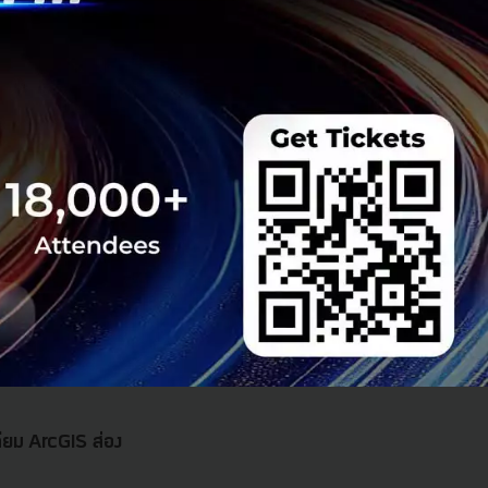
เทียม ArcGIS ส่อง
ส