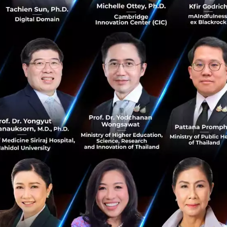
ร่วมกับ ABB แสดงแนวคิดเทคโนโลยี 5G ผ่านการเชื่อมต่อหุ่นย
ถุตามออเดอร์ ที่มีการสั่งจากระบบ โดยกล้อง 3D จะส่งตำแหน่
ยนต์ เพื่อทำการคัดแยกชนิดของสินค้าและจัดออเดอร์
NDUSTRY
ร่วมกับ BOSCH แสดงการจำลองโรงงานอัจฉริยะแห่งใ
ข้าไปยกระดับภาคอุตสาหกรรม ผ่าน 3 Use Case ประกอบด้วย
it แสดงการเก็บข้อมูลการผลิต ประมวลผลและแสดงผลข้อมูลที่เก
ต ผ่านระบบไร้สายระหว่างพนักงาน, เครื่องจักร และสายการผ
ตอบสนองเพื่อการวิเคราะห์ข้อมูลและนำเสนอทางเลือกกระ
บความผิดปกติ