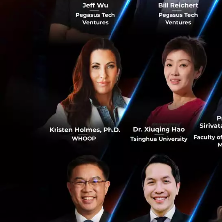
5G The Robotics
3D เพื่อตรวจหาวัต
ของวัตถุมาที่หุ่น
5G กับ SMART I
เทคโนโลยี 5G จะเ
Active Cockp
0
จากโรงงานผลิ
ออกแบบมาให้
การจัดการกั
28