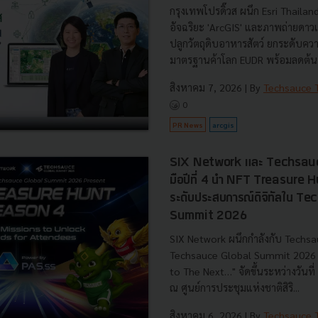
กรุงเทพโปรดิ๊วส ผนึก Esri Thaila
อัจฉริยะ 'ArcGIS' และภาพถ่ายดาว
ปลูกวัตถุดิบอาหารสัตว์ ยกระดับค
มาตรฐานค้าโลก EUDR พร้อมลดต้นท
สิงหาคม 7, 2026
| By
Techsauce
0
PR News
arcgis
SIX Network และ Techsauc
มือปีที่ 4 นำ NFT Treasure
ระดับประสบการณ์ดิจิทัลใน T
Summit 2026
SIX Network ผนึกกำลังกับ Techsa
Techsauce Global Summit 2026 ภ
to The Next…" จัดขึ้นระหว่างวันท
ณ ศูนย์การประชุมแห่งชาติสิริ...
สิงหาคม 6, 2026
| By
Techsauce