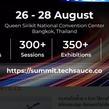
No comment
RTICLE
กรุงเทพโปรดิ๊วส x Esri ใช้ดาว
พิกัดแปลงปลูก ดันเกษตรโปร่งใ