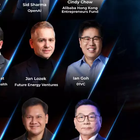
นต์ ABB กับกล้อง
งของวัตถุและชนิด
นอนาคตที่
ี่ยวข้องทั้งหมด
ลิต ซอฟท์แวร์
บวนการผลิต และ