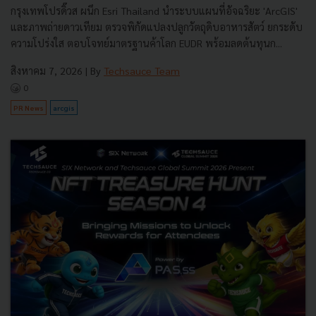
กรุงเทพโปรดิ๊วส ผนึก Esri Thailand นำระบบแผนที่อัจฉริยะ 'ArcGIS'
และภาพถ่ายดาวเทียม ตรวจพิกัดแปลงปลูกวัตถุดิบอาหารสัตว์ ยกระดับ
ความโปร่งใส ตอบโจทย์มาตรฐานค้าโลก EUDR พร้อมลดต้นทุนก...
สิงหาคม 7, 2026
| By
Techsauce Team
0
PR News
arcgis