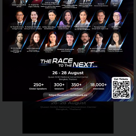
PR News
AIS
GMM
AIS PLAY
GMM Grammy
AIS PLAYBOX
No comment