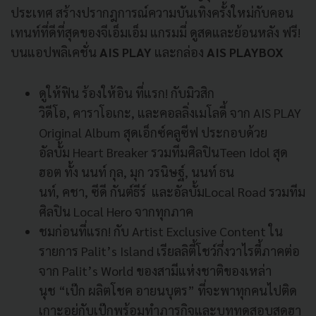
ประเทศ สร้างปรากฎการณ์ความบันเทิงครั้งใหม่กับคอน
เทนท์ที่ดีที่สุดของจีเอ็มเอ็ม แกรมมี่ ดูสดและย้อนหลัง ฟรี!
บนแอปพลิเคชั่น
AIS PLAY
และกล่อง
AIS PLAYBOX
ดูให้ฟิน ร้องให้อิน ที่แรก! กับมิวสิก
วิดีโอ, คาราโอเกะ, และคอลลิ่งเมโลดี้ จาก AIS PLAY
Original Album สุดเอ็กซ์คลูซีฟ ประกอบด้วย
อัลบั้ม Heart Breaker รวมทีมศิลปินTeen Idol สุด
ฮอต ทั้ง นนท์ กุล, มุก วรนิษฐ์, นนท์ ธน
นท์, คชา, ซีดี กันต์ธีร์ และอัลบั้มLocal Road รวมทีม
ศิลปิน Local Hero จากทุกภาค
ชมก่อนที่แรก! กับ Artist Exclusive Content ใน
รายการ Palit’s Island เรียลลิตี้โชว์กึ่งวาไรตี้ภาคต่อ
จาก Palit’s World ของสามีแห่งชาติของเหล่า
นุช “เป๊ก ผลิตโชค อายนบุตร” ที่จะพาทุกคนไปติด
เกาะอยู่กับเป๊กพร้อมทำภารกิจและบททดสอบสุดฮา