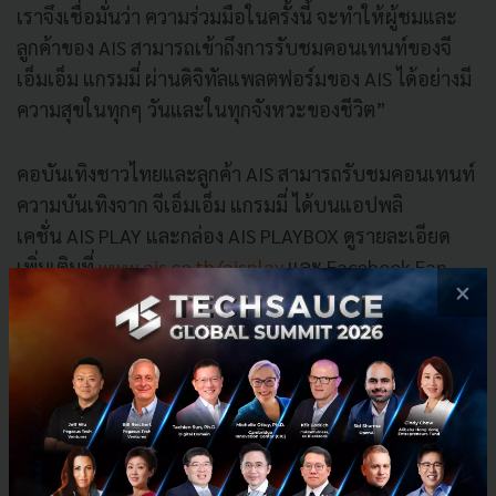
เราจึงเชื่อมั่นว่า ความร่วมมือในครั้งนี้ จะทำให้ผู้ชมและ
ลูกค้าของ AIS สามารถเข้าถึงการรับชมคอนเทนท์ของจี
เอ็มเอ็ม แกรมมี่ ผ่านดิจิทัลแพลตฟอร์มของ AIS ได้อย่างมี
ความสุขในทุกๆ วันและในทุกจังหวะของชีวิต”
คอบันเทิงชาวไทยและลูกค้า AIS สามารถรับชมคอนเทนท์
ความบันเทิงจาก จีเอ็มเอ็ม แกรมมี่ ได้บนแอปพลิ
เคชั่น AIS PLAY และกล่อง AIS PLAYBOX ดูรายละเอียด
เพิ่มเติมที่
www.ais.co.th/aisplay
และ Facebook Fan
×
Page: AIS PLAY พร้อมติดตามกิจกรรมพิเศษจากความร่วม
มืออย่างต่อเนื่องกับ Road Tour คอนเสิร์ต 3 สไตล์ เพื่อคอ
เพลงทุกวัย ได้แก่ แกรมมี่ขวัญใจ คนไทย ลูกทุ่ง Road
Tour เพื่อหนุ่มสาวโรงงานด้วยดนตรีแนวลูกทุ่ง, GMM
Freshy Night Campus เอาใจเหล่านิสิต-นักศึกษา
และ GMM อาชีวะทัวร์ Road Tour ที่มาพร้อมแนวดนตรี
โดนใจกลุ่มนักเรียนอาชีวะโดยเฉพาะ