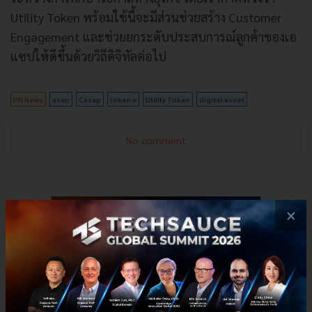
Utility Token พร้อมใช้นี้จะมีส่วนช่วยสร้าง Customer
Engagement และช่วยยกระดับประสบการณ์ลูกค้าของเอ
แซปให้ดีขึ้นด้วยวิถีดิจิทัลต่อไป
PR News
asap
Casap
token-x
Utility Token
digital-asset
No comment
×