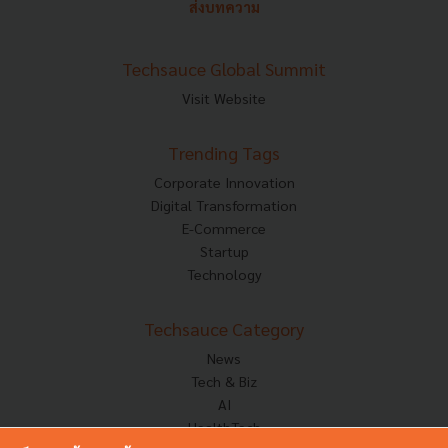
ส่งบทความ
Techsauce Global Summit
Visit Website
Trending Tags
Corporate Innovation
Digital Transformation
E-Commerce
Startup
Technology
Techsauce Category
News
Tech & Biz
AI
HealthTech