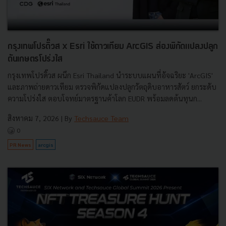
กรุงเทพโปรดิ๊วส x Esri ใช้ดาวเทียม ArcGIS ส่องพิกัดแปลงปลูก
ดันเกษตรโปร่งใส
กรุงเทพโปรดิ๊วส ผนึก Esri Thailand นำระบบแผนที่อัจฉริยะ 'ArcGIS'
และภาพถ่ายดาวเทียม ตรวจพิกัดแปลงปลูกวัตถุดิบอาหารสัตว์ ยกระดับ
ความโปร่งใส ตอบโจทย์มาตรฐานค้าโลก EUDR พร้อมลดต้นทุนก...
สิงหาคม 7, 2026
| By
Techsauce Team
0
PR News
arcgis