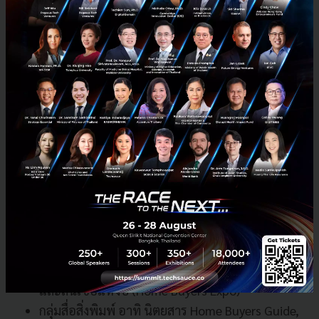
สื่อสารการตลาดของโครงการ ซึ่งได้พัฒนา Version 2 เพื่อ
ใช้งานในปีนี้
สำหรับบริษัท โฮมบายเออร์ไกด์ จำกัด ก่อตั้งขึ้นในปี 2536
ปัจจุบันมีธุรกิจหลักๆ ประกอบด้วย
กลุ่มธุรกิจสื่อดิจิตอล อาทิ เว็บไซต์ www.home.co.th
มีผู้เข้าชม
(Unique Session)
มากกว่า 1
ล้านครั้ง/
เดือน
, Facebook Fanpage : home.co.th มีผู้ติดตาม
กว่า 800,000 คน
กลุ่มวิดีโอคอนเทนต์ ได้แก่ Home Buyers Guide TV
สถานีเพื่อคนซื้อบ้านและคอนโดฯ บน YouTube
Channel
กลุ่มงานอีเวนต์ ได้แก่ อภิมหกรรมบ้าน-คอนโดฯ
และสินเชื่อแห่งปี (Home Buyers Expo)
กลุ่มสื่อสิ่งพิมพ์ อาทิ นิตยสาร Home Buyers Guide,