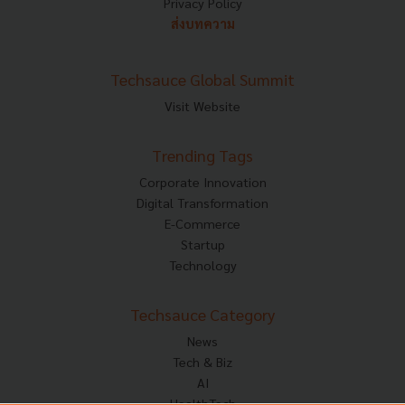
Privacy Policy
ส่งบทความ
Techsauce Global Summit
Visit Website
Trending Tags
Corporate Innovation
Digital Transformation
E-Commerce
Startup
Technology
Techsauce Category
News
Tech & Biz
AI
HealthTech