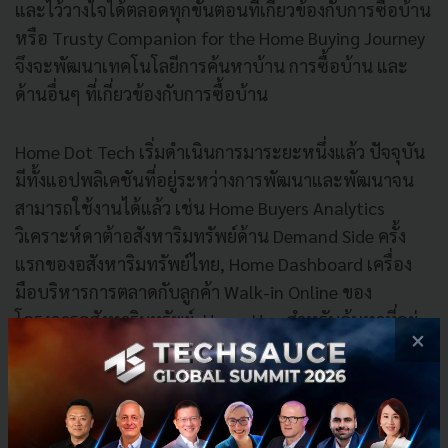
และไว้วางใจได้ตลอดทุกขั้นตอนที่เกี่ยวข้องกับการซื้อบ้าน
หรือ Trusty Companion for the Home Buying Journey
จึงจะพัฒนาเทคโนโลยีการค้นหาบ้าน การซื้อบ้าน และ
ด้านอื่นๆ ที่เกี่ยวข้องกับการซื้อบ้าน
Home Dot Tech เริ่มดำเนินการมาระยะหนึ่งแล้ว ปัจจุบัน
มีทั้งแอปพลิเคชันที่อยู่ระหว่างการพัฒนาและพัฒนาจน
สามารถใช้งานได้แล้ว เช่น Home Buyers Analytics
วิเคราะห์ดาต้าอสังหาริมทรัพย์ด้าน Demand Side ครั้ง
แรกของอสังหาริมทรัพย์ไทย, Home Dashboard เครื่อง
มือบริหารการตลาดกับลูกค้า Walk-in Online ของ
โครงการอสังหาริมทรัพย์, Home Hop สำหรับค้นหาที่อยู่
×
อาศัยจากไลฟ์สไตล์และความต้องการเฉพาะบุคคล
(Persona) ซึ่งให้ผลลัพธ์เกินกว่าการใช้ประสบการณ์ส่วน
ตัวของบุคคลเป็นครั้งแรกในประเทศไทย และ Home
Event เครื่องมือชมงานมหกรรมที่อยู่อาศัยและอุปกรณ์