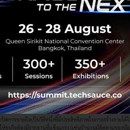
สม หัวหน้าฝ่ายธุรกิจโฆษณา ไลน์ (ประเทศไทย) กล่าวว่า “ค
ด้ชัดนั้นเกี่ยวกับประสบการณ์การ Work From Home ของทั้งพนั
บริษัทด้านเทคโนโลยี ทำให้เราต้องมีการสื่อสารอย่างมากระหว่
ม่ ดังนั้นต้องมั่นใจว่าทีมของเราสามารถ Work From Home ได
สื่อสารระหว่างกัน ส่วนความท้าทายอีกประการหนึ่งสำหรับลูกค้
rk From Home เช่นกัน ทำให้เราจำเป็นต้องปรับตัวในการสื่อ
ยให้ลูกค้าสามารถดำเนินธุรกิจได้อย่างมีประสิทธิภาพมากที่สุด
รกับลูกค้าให้มากขึ้น ให้ลูกค้าสามารถจัดการแก้ปัญหาได้แม้ว่าจ
กัน
การณ์โควิด -19 ธุรกิจของไลน์ยังแสดงให้เห็นถึงการเติบโตอย
คือ MyShop, In-LINE Live Viewer และ 1: 1 Chat เพื่อกระตุ้
ักจะทดลองวิธีใหม่ในการทำธุรกิจและการขาย การใช้การแ
ะปิดการขายถือเป็นวิธีหนึ่งที่มีประสิทธิภาพในการสร้างรายได้
ห้ธุรกิจต้องมีรากฐานที่แข็งแกร่ง (เช่นจำนวนผู้ติดตามของบั