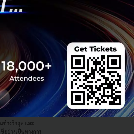
วามท้าทายในช่วง
กงานและลูกค้า
างทีมเพื่อหาแนวคิด
้อย่างราบรื่นและ
าองค์กรคือการที่
สารและหาช่อง
 เพิ่มช่องทางในการ
ะมีข้อจำกัดในเรื่อง
่างมากของการใช้งาน
นยอดขาย พบว่า
ชทสดและการแชทแบบ
ในช่วงวิกฤต และ
ญชีอย่างเป็นทางการ