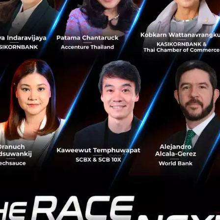
ค์ ประธานเจ้าหน้าที่บริหารฝ่ายการตลาด ลาซาด้า ประเทศไท
ิ้งของผู้บริโภคเปลี่ยนจากออฟไลน์เป็นออนไลน์มากขึ้นในช่ว
้งออนไลน์ได้กลายมาเป็นส่วนหนึ่งของความปกติในรูปแบบใหม่
้เห็นผู้ซื้อรายใหม่หลายล้านคนใช้แพลตฟอร์มเราในประเทศไ
กกว่า 75% ตัวชี้วัดการขายทั้งหมดแสดงแนวโน้มที่เพิ่มขึ้นในช่
องทั้งผู้ซื้อและผู้ขาย นอกเหนือจากการเปิดตัวแคมเปญการตลา
ขึ้น บริษัท ยังได้เปิดตัวแพ็คเกจ SME Stimulus เพื่อช่วยให้ธุร
่วประเทศสามารถฝ่าวิกฤตโควิด-19
์ซถือเป็นช่องทางสำคัญสำหรับธุรกิจที่จะเติบโตในช่วงความปกติ
ี่จะเห็นร้านค้าออฟไลน์และห้างสรรพสินค้ากลับมาดำเนินการต่
วก็มีความยินดีที่ได้เห็นแนวโน้มภาพรวมและปริมาณของธุรกิจช
ายความว่าหลายธุรกิจสามารถกระจายช่องทางรายได้ และมีการส
ากขึ้นต่อภาวะเศรษฐกิจในขณะนี้ อีกทั้งลาซาด้ายังคงสนับสนุน
่อง โดยช่วยผลักดันยอดขายออนไลน์ด้วยข้อเสนอและโปรโมชั่น
ึงความมุ่งมั่นในการมอบประสบการณ์ที่ปลอดภัยและราบรื่นให