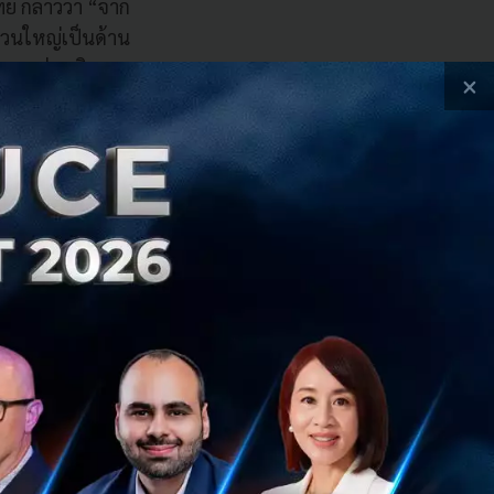
ทย กล่าวว่า “จาก
่วนใหญ่เป็นด้าน
กการส่งเสริมการ
×
ี้แบงก์ได้นำเสนอ
บี้ยสำหรับบัตร
ริการธนาคารและ
พร้อมฟังก์ชันอำนวย
่ายดายมากขึ้น โดย
ารเปลี่ยนแปลงทาง
รสนับสนุนด้านการ
้า (Lazada) ไลน์
ู้แก่ลูกค้าเกี่ยว
ร้างการใช้งานที่
ัวคลินิกดิจิทัลและ