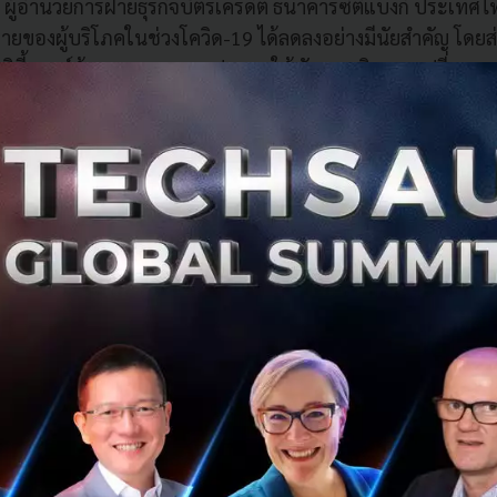
 ผู้อำนวยการฝ่ายธุรกิจบัตรเครดิต ธนาคารซิตี้แบงก์ ประเทศไ
ายของผู้บริโภคในช่วงโควิด-19 ได้ลดลงอย่างมีนัยสำคัญ โดยส
ห้ซิตี้แบงก์ต้องทบทวนแคมเปญการใช้บัตรเครดิตและเปลี่ยนจา
เป็นด้านอีคอมเมิร์ซและสินค้าอุปโภคบริโภคแทน นอกจากนี้ซิต
หลือลูกค้าที่ได้รับผลกระทบจากโควิด-19 เช่นการลดอัตราดอกเ
 ควบคู่ไปกับการให้คำแนะนำและเคล็ดลับเกี่ยวกับวิธีการใช้บ
นระบบดิจิทัลใหม่ ๆ ที่จำเป็นในช่วงสถานการณ์ดังกล่าว ที่มา
เพื่อช่วยผู้ประกอบการสามารถดำเนินธุรกรรมให้สะดวกและง
ต้องประสบกับวิกฤติทางเศรษฐกิจหรือสถานการณ์ หรือแม้แต่ก
ามในอนาคต ซิตี้แบงก์ก็จะคอยเป็นพันธมิตรทางธุรกิจที่ให้กา
กอบการ
ก์ได้ร่วมมือกับพันธมิตรชั้นนำระดับประเทศมากมาย เช่น ลาซาด
Grab) เพื่อมอบข้อเสนอพิเศษให้กับลูกค้าคนสำคัญ พร้อมให้ความร
ะบบดิจิทัลและเร่งการเชื่อมต่อกับคู่ค้าอื่น ๆ ผ่าน API เพื่อส
ูกค้าทุกคน นอกจากนี้ยังกระตุ้นพนักงานในองค์กรด้วยการเปิดต