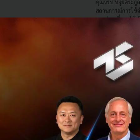
คุณวรท หงุ่ยตระกูล
สถานการณ์การใช้จ่
การท่องเที่ยว ทำใ
ขายด้านท่องเที่ยว
โปรแกรมเพื่อช่วยเ
เครดิตและสินเชื่อ
แนะนำคุณสมบัติด้า
ความสะดวกมากมาย 
ไม่ต้องกังวลว่าจะ
เทคโนโลยีใด ๆ ก็ต
เงินแก่เหล่าผู้ประ
นอกจากนี้ซิตี้แบง
(LINE) หรือ แกรป (
กับความปลอดภัยของร
สะดวกที่สุดสำหรับล