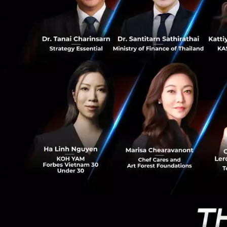
7
คุณภารดี สินธวณรง
“พฤติกรรมการช็อปป
ใหญ่ และการช็อปปิ
มีนาคม ลาซาด้าได
รายใหม่เพิ่มขึ้นมา
มาจากจำนวนรายได้ข
ซื้อประหยัดเงินมาก
น้อย 90,000 รายทั
ปัจจุบันอีคอมเมิร
ซาด้ามีความยินดีท
และผ่อนคลายลง แล้
แข็งแกร่ง ซึ่งหม
รายได้ที่ยืดหยุ่นม
ของเราอย่างต่อเนื
จนการแสดงให้เห็นถ