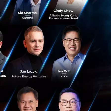
การดำเนินธุรกิจให้
“สถานการณ์ที่ทุกคน
รใช้ระบบเทคโนโลยี
ายามสร้างการเชื่อม
านความงามที่แตก
ริโภคโดยเฉพาะ
นั้นในฐานะผู้นำ
รทั้งออนไลน์และ
ะสบการณ์ผู้บริโภค
ยวกับมาตรการด้าน