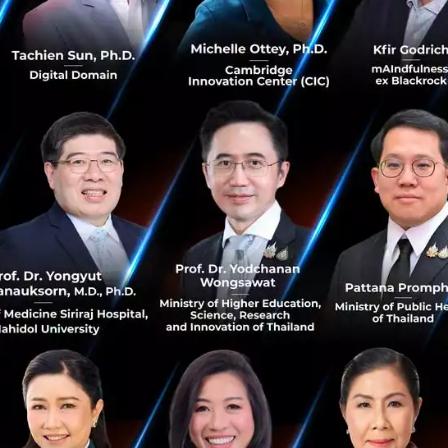
 โดยสิ่งนี้จะช่วยให้ขับเคลื่อนคนในองค์กรให้สนับสนุนกลยุทธ์
นในอนาคต”
ต ผู้อำนวยการฝ่ายการตลาด ลอรีอัล (ประเทศไทย) กล่าวว่า 
ยเกิดขึ้นมาก่อน และนำไปสู่การเปลี่ยนแปลงอย่างรวดเร็วของกา
อยู่ในกลุ่มธุรกิจที่ให้ความสำคัญในเรื่องของดิจิทัล โดยเราได้พย
้งในช่องทางออนไลน์และออฟไลน์รวมถึงการแนะนำเครื่องมือด้
คชาวไทย
์ ลอรีอัลได้เห็นการเปลี่ยนแปลงที่สำคัญในพฤติกรรมของผู้บ
เพื่อความงาม ผู้บริโภคให้ความสำคัญเรื่องความงามน้อยลง ดัง
จึงได้ริเริ่มแคมเปญ 'Back to Beauty' โดยร่วมมือกับพันธมิต
เชี่ยวชาญในสื่อดิจิทัลผ่านด้านข้อมูลและบริการเพื่อเพิ่มปร
ร่วมกับกับกรมอนามัยเพื่อสนับสนุนร้านเสริมสวยและชุมชนเกี่
้องตนเองและผู้บริโภคอีกด้วย”