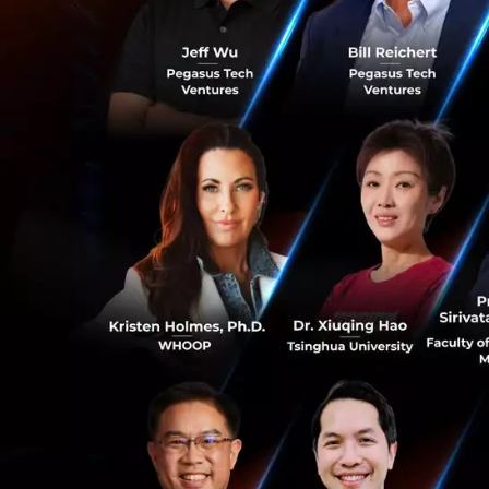
จัดโรดโชว์ในองค์กร
เป็นดิจิทัลมากขึ้
คุณญาดา ศาสตรสาธิ
เผชิญอยู่นี้ไม่เค
ซึ่ง ลอรีอัล ถือว่า
ต่อกับผู้บริโภคทั
ต่างให้กับผู้บริโภ
โดยในช่วงล็อคดาวน
อย่างยิ่งการบริโภค
ด้านความงามลอรีอัล
ออฟไลน์ โดยใช้ความ
0
นอกจากนี้ยังหารือ
สุขอนามัยเพื่อปกป