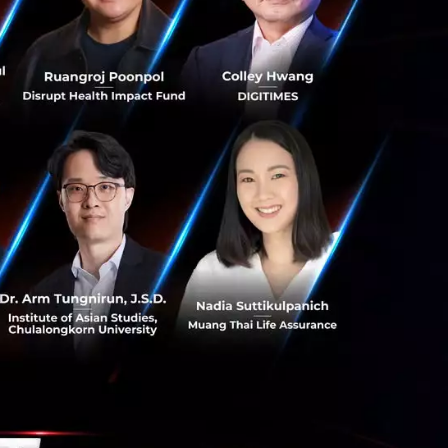
ย เผยว่า
งที่มีการระบาด
 โดยตั้งแต่เดือน
ทยและจำนวนผู้ขาย
วงหลายเดือนที่ผ่าน
ดเพื่อช่วยให้ผู้
กิจขนาดเล็กอย่าง
ในรูปแบบใหม่นี้ ลา
อ โดยมีข้อจำกัด
็อปปิ้งออนไลน์ที่
ร้างช่องทางการหา
แบรนด์และผู้ขาย
ที่น่าสนใจ ตลอด
้กับลูกค้า”