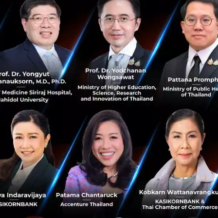
ีสันติธรรม ผู้อำนวยการใหญ่สายปฏิบัติการ บริษัท ระบบขนส่ง
เรามีความยินดีเป็นอย่างยิ่งที่ได้ร่วมมือกับ Daikin ส่งมอบอ
ารณ์โควิด-19 ที่เกิดขึ้น ประกอบกับค่าฝุ่น PM2.5 ที่กลับมาหน
ินชีวิตท่ามกลางสถานการณ์เหล่านี้ต่อไป ซึ่งการติดตั้งไดกิ้นสตร
ับผู้โดยสารที่ใช้บริการรถไฟฟ้าสาธารณะบน BTS ได้ โดยเรา
ในการเดินทางมากขึ้น”
ีมเมอร์
” เป็นเทคโนโลยีเอกสิทธิ์เฉพาะของแบรนด์ “Daikin ” ท
โรนาสายพันธุ์ใหม่ 6 สายพันธุ์
(SARS-CoV-2) ได้ถึง 99.9%**
่น (Conventional) 99.9% Alpha 99.9%, Beta 99.9% , Gamma 
99.9% และยังสามารถยับยั้งเชื้อไวรัสอื่นๆ, ฝุ่น PM2.5, แบคทีเ