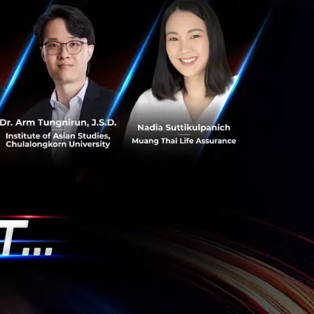
้ง 5 ขบวน ได้แล้ว
ตรีมเมอร์สามารถ
ลัยมหิดล 18 มิ.ย.
บว่าสตรีมเมอร์
โดยมหาวิทยาลัยโอ
iant) พบว่าสตรีม
น 3 ก.พ. 2565