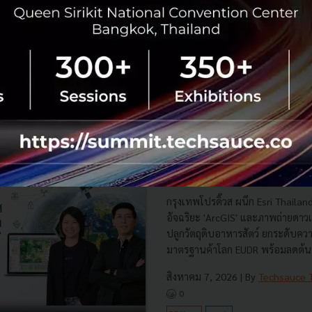
9
bts-skytrain
No comment
RTICLE
กรุงเทพโปรดิ๊วส x Esri ใช้ดาว
พิกัดแปลงปลูก ดันเกษตรโปร่งใ
กรุงเทพโปรดิ๊วส ผนึก Esri Thaila
อัจฉริยะ 'ArcGIS' และภาพถ่ายดาว
ปลูกวัตถุดิบอาหารสัตว์ ยกระดับค
มาตรฐานค้าโลก EUDR พร้อมลดต้นท
สิงหาคม 7, 2026
| By
Techsauce
0