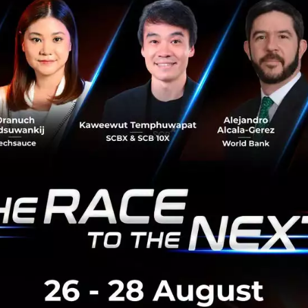
่พึงประสงค์ และก๊าซอันตรายอีกกว่า 60 ชนิดได้อีกด้วย
่นใจไปกับ “ไดกิ้นสตรีมเมอร์” ที่ติดตั้งบนรถไฟฟ้าขบวนพิเศษทั
ลองกับเชื้อโคโรนาไวรัสสายพันธุ์ใหม่ SARS-CoV-2 พบว่าส
ัสได้ 99.9% ภายใน 4 ชั่วโมง โดยคณะเทคนิคการแพทย์ มหาวิทยา
ดลองกับ เชื้อโคโรนาไวรัสสายพันธุ์ Alpha, Beta, Gamma พ
ื้อไวรัสได้ 99.9% และช่วยกำจัดเชื้อไวรัส Delta ได้ 99.8% 
่น 13 ม.ค. 2565 และ hCoV-19/ TY38-873/2021 (Omicron var
จัดเชื้อไวรัสได้ 99.9% โดยมหาวิทยาลัยโอซาก้า ประเทศญี่ปุ่