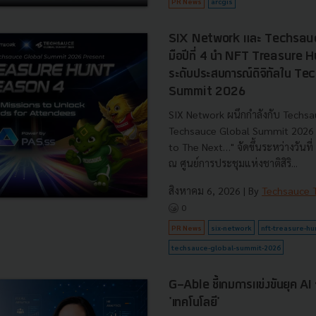
PR News
arcgis
SIX Network และ Techsauc
มือปีที่ 4 นำ NFT Treasure
ระดับประสบการณ์ดิจิทัลใน T
Summit 2026
SIX Network ผนึกกำลังกับ Techsa
Techsauce Global Summit 2026 ภ
to The Next…" จัดขึ้นระหว่างวันท
ณ ศูนย์การประชุมแห่งชาติสิริ...
สิงหาคม 6, 2026
| By
Techsauce
0
PR News
six-network
nft-treasure-hu
techsauce-global-summit-2026
G-Able ชี้เกมการแข่งขันยุค AI วัด
'เทคโนโลยี'