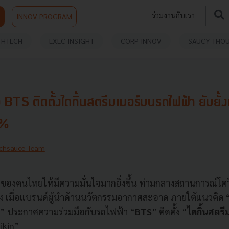
ร่วมงานกับเรา
INNOV PROGRAM
THTECH
EXEC INSIGHT
CORP INNOV
SAUCY THO
 BTS ติดตั้งไดกิ้นสตรีมเมอร์บนรถไฟฟ้า ยับยั้
9%
chsauce Team
ตของคนไทยให้มีความมั่นใจมากยิ่งขึ้น ท่ามกลางสถานการณ์โควิ
อง เมื่อแบรนด์ผู้นำด้านนวัตกรรมอากาศสะอาด ภายใต้แนวคิด
” ประกาศความร่วมมือกับรถไฟฟ้า “
BTS
” ติดตั้ง “
ไดกิ้นสตรี
aikin”