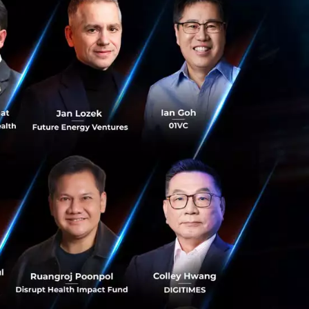
มวลชนกรุงเทพ จำกัด
ากาศสะอาดให้กับคน
าแน่นอีกครั้ง แต่
ีมเมอร์นั้นสามารถ
หวังว่าผู้โดยสาร
ี่
มีคุณสมบัติช่วย
ได้แก่ สายพันธุ์แรก
99.9%, Delta
รีย, เชื้อรา, สาร