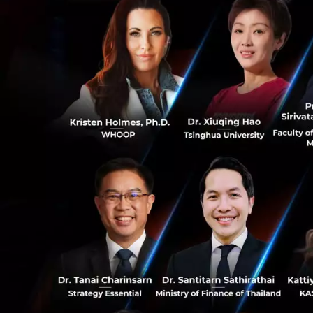
ด้าน คุณสุมิตร ศร
(มหาชน) เสริมว่า “
ไทย เนื่องจากสถานก
ผู้คนก็ยังต้องดำเน
0
มอบอากาศสะอาดให้ก
จะอุ่นใจและมั่นใจ
0
สำหรับ “
ไดกิ้นสตร
ยับยั้งเชื้อไวรัสโค
เริ่มที่พบในญี่ปุ
99.8% และ Omicron 