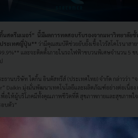
กิ้นสตรีมเมอร์” นี้มีผลการทดสอบรับรองจากมหาวิทยาลัยชั
ระเทศญี่ปุ่น**
ว่ามีคุณสมบัติช่วยยับยั้งเชื้อไวรัสโคโรนาสายพ
 99.9%** และจะติดตั้งภายในรถไฟฟ้าขบวนพิเศษจำนวน 5 ขบวน 
ไป
ประธานบริษัท ไดกิ้น อินดัสทรีส์ (ประเทศไทย) จํากัด กล่าวว่า 
r” Daikin มุ่งมั่นพัฒนาเทคโนโลยีและผลิตภัณฑ์อย่างต่อเนื่อง
 เพื่อให้ผู้บริโภคมีทั้งคุณภาพชีวิตที่ดี สุขภาพกายและสุขภาพใจ
ู่รอบตัว”
ำในตลาดเครื่องปรับอากาศ เรามุ่งมั่นพัฒนาเทคโนโลยีสตรีมเมอ
้ชีวิตของคนไทยให้มากขึ้น แม้ในช่วงที่สถานการณ์โควิด-19 