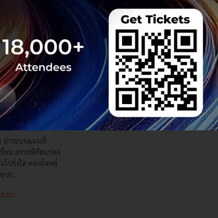
เทียม ArcGIS ส่อง
ส
nd นำระบบแผนที่
เทียม ตรวจพิกัดแปลง
วามโปร่งใส ตอบโจทย์
ุนก...
 Team