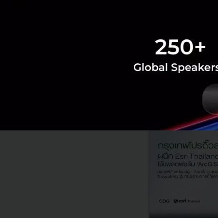
PR News
daikin
covid-1
RELATED A