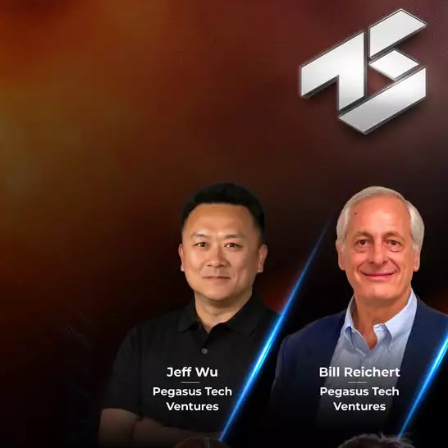
และค่าฝุ่น PM2.5 ก
รถไฟฟ้า ให้คนไทย