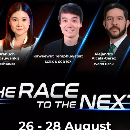
eMoney
No comment
RTICLE
กรุงเทพโปรดิ๊วส x Esri ใช้ดาว
พิกัดแปลงปลูก ดันเกษตรโปร่งใ
กรุงเทพโปรดิ๊วส ผนึก Esri Thaila
อัจฉริยะ 'ArcGIS' และภาพถ่ายดาว
ปลูกวัตถุดิบอาหารสัตว์ ยกระดับค
มาตรฐานค้าโลก EUDR พร้อมลดต้นท
สิงหาคม 7, 2026
| By
Techsauce
0