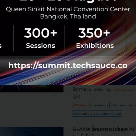
PR News
arcgis
SIX Network และ Techsauc
มือปีที่ 4 นำ NFT Treasure
ระดับประสบการณ์ดิจิทัลใน T
Summit 2026
SIX Network ผนึกกำลังกับ Techsa
Techsauce Global Summit 2026 ภ
to The Next…" จัดขึ้นระหว่างวันท
ณ ศูนย์การประชุมแห่งชาติสิริ...
สิงหาคม 6, 2026
| By
Techsauce
0
PR News
six-network
nft-treasure-hu
techsauce-global-summit-2026
G-Able ชี้เกมการแข่งขันยุค AI วัด