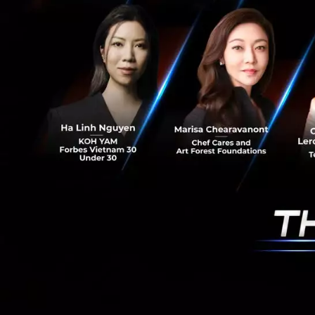
PR News
DeeNEXT
De
RELATED A