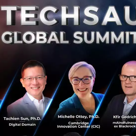
ารโอนเงินออกนอกประเทศไปยัง 9 ประเทศ และ 19 ประเทศใน
ริกา, สหราชอาณาจักร, ออสเตรเลีย, สิงคโปร์, มาเลเซีย, ปากีสถ
ลิปปินส์ ส่วนตลาดในกลุ่มสหภาพยุโรปนั้น ได้แก่ เยอรมนี, ฝรั่งเ
นด์, ออสเตรีย, ไซปรัส, เอสโตเนีย, มอลตา, ฟินแลนด์, ไอร์แลนด์
น, สโลวาเกีย, โมนาโก และ เบลเยียม
บบเศรษฐกิจทั่วโลกให้เข้ามาใกล้กันได้มากกว่าที่เคย แต่การโ
านาน ผ่านกระบวนการที่ไม่สามารถติดตามได้ และลูกค้าการเงินก
ุ่มที่อาศัยและทำงานอยู่ในต่างประเทศ” คุณอัศวิน พละพงศ์
้ก่อตั้ง บริษัท สวัสดีช้อป จำกัด บริษัทแม่ของ DeeMoney กล่
ากการรับฟังลูกค้าที่เคยใช้บริการการโอนเงินระหว่างประเทศที
ราแลกเปลี่ยนในราคาที่ดีกว่าคู่แข่งอื่นๆ ซึ่งตอนนี้มีความต้อง
าถึงง่าย และไม่ยุ่งยากเพื่อการโอนเงินที่รวดเร็วยิ่งขึ้น”