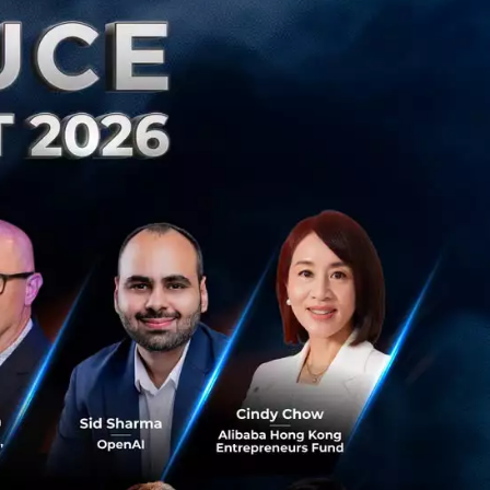
กลุ่มสหภาพยุโรป
าน, อินเดีย,
ศส, อิตาลี, สเปน,
, กรีซ, ลัตเวีย, ลิ
อนเงินระหว่าง
ลุ่มใหญ่ยังเข้าถึง
พานิช ประธานเจ้า
าว “บริการ DeeNEXT
่รวดเร็ว ปลอดภัยใน
การใช้ตัวเลือก