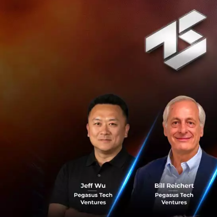
DeeNEXT รองรับก
ซึ่งรวมถึงสหรัฐอเม
อินโดนีเซีย, และฟิ
โปรตุเกส, เนเธอร์แล
ทัวเนีย, ซานมารีโ
“เทคโนโลยีได้นำระ
ประเทศยังคงใช้เวล
ได้ยาก โดยเฉพาะกล
หน้าที่บริหารและผู
ของเราเกิดขึ้นมาจ
ราคาเดียว และได้อัต
บริการที่ปลอดภัย เข้