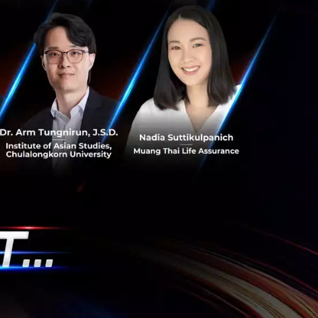
เทียม ArcGIS ส่อง
ส
nd นำระบบแผนที่
เทียม ตรวจพิกัดแปลง
วามโปร่งใส ตอบโจทย์
ุนก...
 Team