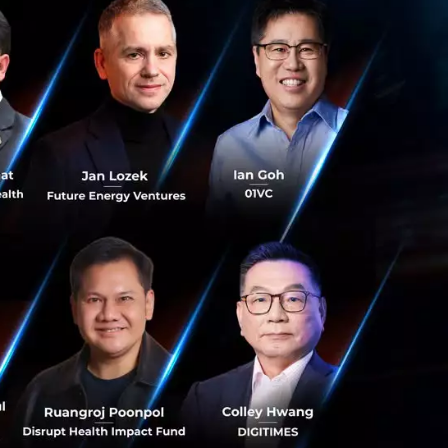
ระเทศไทย ซึ่งเป็น
ไทยให้เป็นตัวแทน
ริการโอนเงินกว่า
0 คนได้ลงทะเบียน
ัวตามข้อกำหนดของ
ต้องเริ่มที่
ถึงมือผู้รับภายใน
25 บาท ( VAT) เพื่อ
ธรรมเนียมจะคงอยู่
มาร์ และเวียดนาม
นวันถัดไปสู่
และยุโรป