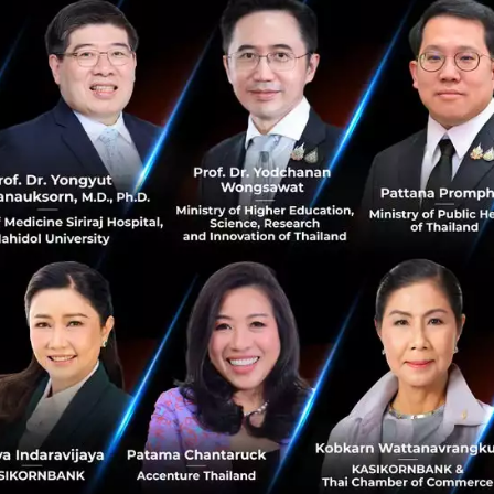
DeeMoney ได้เติบโตขึ้นมาเป็นผู้นำธุรกิจแวดวงการโอนเงินในป
แห่งแรกของประเทศที่ได้รับใบอนุญาตจากธนาคารแห่งประเทศ
เทศและแลกเงินตราต่างประเทศ จนถึงวันนี้ DeeMoney ได้ให้บ
งมีวงเงินรวมประมาณ 40 ล้านดอลลาร์สหรัฐ ลูกค้าเกือบ 15,00
นกระบวนการที่เข้มงวดที่หน้าร้านและดำเนินการแบบตัวต่อต
ทศไทย
ิการที่เคานท์เตอร์และแอพลิเคชั่น DeeMoney ทุกรายการธุรกรรม
ส่งกองทุนนั้นไปได้ทั่วโลก บริษัทรับประกันได้ว่าเงินนั้นจะ
งวันที่ 30 เมษายน 2563 DeeMoney มีโปรโมชั่นค่าธรรมเนียมที่ 1
งิน สำหรับประเทศที่ DeeNEXT ยังไม่สามารถรองรับได้นั้น ค่า
ซึ่งรวมไปถึง กัมพูชา, บังกลาเทศ, เนปาล, ศรีลังกา, จีน, เมียน
 DeeNEXT บริษัทมีแผนที่จะขยายบริการการโอนเงินและรับเงินใ
่อเนื่อง และขยายโครงข่ายทั่วโลกด้วยใบอนุญาตจากสิงคโปร์