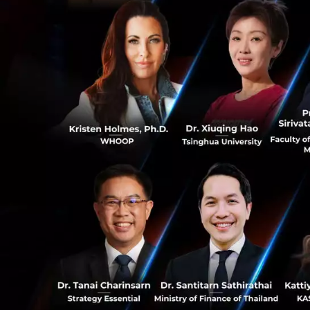
ตั้งแต่ พ.ศ. 2561 
บริษัท non-bank 
โอนเงินระหว่างประ
30,000 รายการ ซึ่
กับ DeeMoney ผ่า
ธนาคารแห่งประเ
DeeNEXT เปิดให้บร
ประเทศไทยและสามารถ
0
วันทำการถัดไป
เริ่มจากวันนี้จนถึ
61
ทุกธุรกรรมการโอนเ
ที่ 150 บาท ( VAT) 
หลังจากการเปิดตัว
ประเทศต่างๆอย่างต