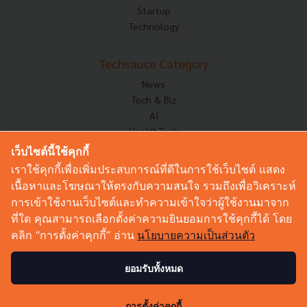
Startup
Technology
Techsauce Category
News
Tech & Biz
AI
HealthTech
Exec Insight
เว็บไซต์นี้ใช้คุกกี้
Corp Innov
เราใช้คุกกี้เพื่อเพิ่มประสบการณ์ที่ดีในการใช้เว็บไซต์ แสดง
Saucy Thoughts
เนื้อหาและโฆษณาให้ตรงกับความสนใจ รวมถึงเพื่อวิเคราะห์
Based On
การเข้าใช้งานเว็บไซต์และทำความเข้าใจว่าผู้ใช้งานมาจาก
Sustainable
ที่ใด คุณสามารถเลือกตั้งค่าความยินยอมการใช้คุกกี้ได้ โดย
Videos
คลิก “การตั้งค่าคุกกี้” อ่าน
นโยบายความเป็นส่วนตัว
Podcast
Startup Guide
ยอมรับทั้งหมด
238
© Copyright 2026 :
Techsauce All rights reserved.
การตั้งค่าคุกกี้