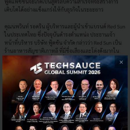
ฟู้ดแพชชั่นจะเกิดเป็นสูตรลับความสำเร็จที่จะสร้างการ
เติบโตได้อย่างแข็งแกร่งให้กับธุรกิจในระยะยาว
คุณนพวินท์ รอดริน ผู้บริหารและผู้นำเข้าแบรนด์ Red Sun
ในประเทศไทย ซึ่งปัจจุบันดำรงตำแหน่ง ประธานเจ้า
หน้าที่บริหาร บริษัท ฟู้ดซัน จำกัด กล่าวว่า Red Sun เป็น
ร้านอาหารสัญชาติเกาหลี ที่มีชื่อเสียงและโด่งดังมากใน
ประเทศเกาหลี มีเมนูที่เป็นที่รู้จัก คือ ต๊อกปกกี่ และข้าวผัด
×
เรดซัน ซึ่งเมนูยอดนิยมนี้เคยคว้ารางวัลแชมป์อันดับ 1
จากสถานีโทรทัศน์เอสบีเอส เครือข่ายสถานีวิทยุและสถานี
โทรทัศน์ชั้นนำของประเทศเกาหลีใต้มาแล้ว โดยปัจจุบันมี
สาขามากกว่า 50 สาขาทั่วประเทศเกาหลีใต้ โดยซื้อแฟรน
ไชส์เข้ามาเปิดตลาดในประเทศไทย ในปี 2014 เปิดตัวครั้ง
แรกที่สยามสแควร์ ปัจจุบันมีสาขารวมทั้งสิ้น 12 สาขา แบ่ง
เป็นในกรุงเทพฯ 10 สาขา และ ในต่างจังหวัดอีก 2 สาขา
คือ ที่พัทยา และนครราชสีมา