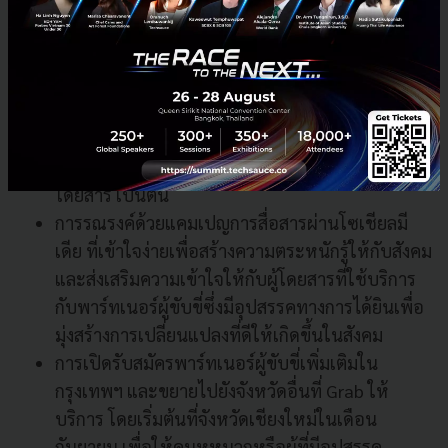
โดยสารและพาร์เนอร์ผู้ขับขี่ ทั้งรถยนต์และรถ
จักรยานยนต์ เช่น ป้ายแขวนบนรถ หรือแผ่นการ์ดที่
ให้ข้อมูลเบื้องต้น ไม่ว่าจะเป็น ภาษามือพื้นฐาน
เคล็ดลับในการสื่อสารกับพาร์ทเนอร์ผู้ขับขี่ หรือการ
แจ้งความต้องการต่างๆ เช่น การบอกทิศทาง การ
ปรับอุณหภูมิเครื่องปรับอากาศ การแจ้งราคาค่า
โดยสาร เป็นต้น
การรณรงค์ด้วยแคมเปญการสื่อสารผ่านโซเชียลมี
เดีย ที่เข้าใจง่ายเพื่อสร้างความตระหนักรู้ให้กับสังคม
และส่งเสริมความเข้าใจให้กับผู้โดยสารที่ใช้บริการ
กับพาร์ทเนอร์ผู้ขับขี่ซึ่งมีอุปสรรคทางการได้ยินเพื่อ
มุ่งสร้างการเปลี่ยนแปลงที่ดีให้เกิดขึ้นในสังคม
การเปิดรับสมัครพาร์ทเนอร์ผู้ขับขี่เพิ่มเติมใน
กรุงเทพฯ และขยายไปยังจังหวัดอื่นที่ Grab ให้
บริการ โดยเริ่มต้นที่จังหวัดเชียงใหม่ในเดือน
กันยายน เพื่อให้คนหูหนวกหรือผู้ที่มีอุปสรรค