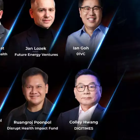
ให้ฟาร์มปศุสัตว์
คใหม่ที่ฉลาด