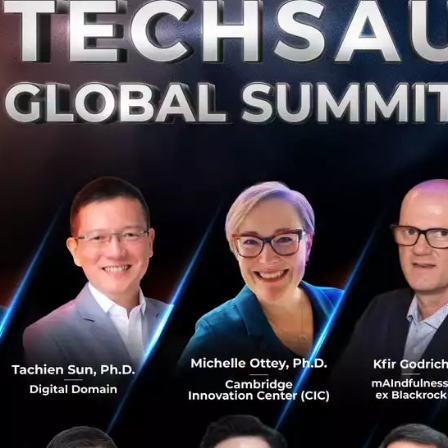
ร่วมกับตัวแทนอัจฉริยะ (multi-agent) เพื่อวิเคราะห์อาการสุ
ี่ เกี่ยวข้องแบบเรียลไทม์ โดยใช้เทคนิค Retrieval-Augmente
โรคเป็นไปอย่าง รวดเร็ว แม่นยำ และเชื่อถือได้
 นี่จะเป็นก้าวสำคัญในการนำเกษตรเทคโนโลยี (AgriTech) มา