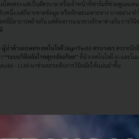
แลโดยตรง แต่เป็นสัตวบาล หรือเจ้าหน้าที่ฟาร์มที่ช่วยดูแลแท
หนึ่ง แต่ก็อาจขาดข้อมูล หรือทักษะเฉพาะทาง บางอย่าง ทำให้
คที่มีอาการคล้ายกัน แต่ต้องการแนวทางรักษาต่างกัน การวินิจฉ
ด้
ผู้นำด้านเกษตรเทคโนโลยี (AgriTech) ครบวงจร
ตระหนักถ
นา
“ระบบวินิจฉัยโรคสุกรอัจฉริยะ”
ที่นำเทคโนโลยี AI และโ
odel - LLM) มาช่วยยกระดับการวินิจฉัยให้แม่นยำขึ้น