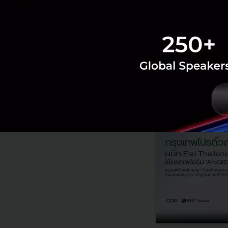
PR News
ai
AXONS
Ag
RELATED A