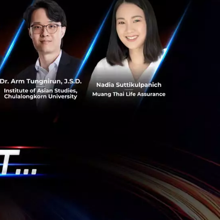
 HEALTH
ne Veterinary
uture” เวทีสำคัญ
ไอเดียสร้างสรรค์
อเป็นประโยชน์ใน
ับเต็มได้ที่