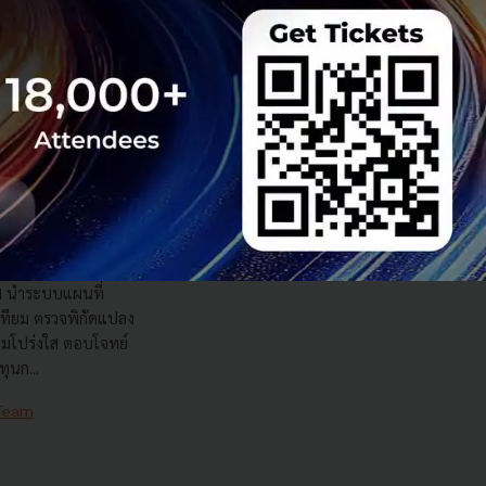
เทียม ArcGIS ส่อง
ส
nd นำระบบแผนที่
เทียม ตรวจพิกัดแปลง
วามโปร่งใส ตอบโจทย์
ุนก...
 Team