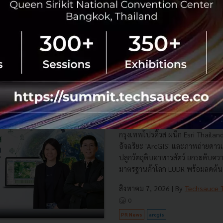
riTech
No comment
RTICLE
กรุงเทพโปรดิ๊วส x Esri ใช้ดาว
พิกัดแปลงปลูก ดันเกษตรโปร่งใ
กรุงเทพโปรดิ๊วส ผนึก Esri Thaila
อัจฉริยะ 'ArcGIS' และภาพถ่ายดาว
ปลูกวัตถุดิบอาหารสัตว์ ยกระดับค
มาตรฐานค้าโลก EUDR พร้อมลดต้นท
สิงหาคม 7, 2026
| By
Techsauce
0
PR News
arcgis