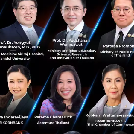
ดยใช้ AI เป็นผู้ช่วยคนสำคัญของทั้งสัตวแพทย์และเกษตรกร ช่วย
งจากการแพร่ระบาดของ โรค และพร้อมก้าวสู่การทำปศุสัตว์ยุ
ากยิ่งขึ้น