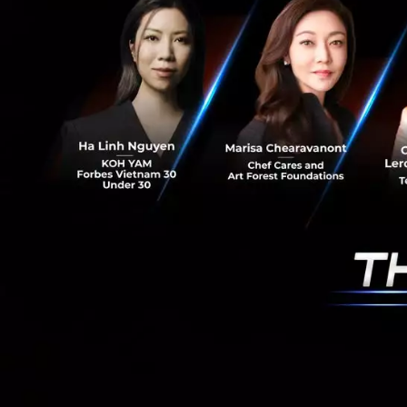
สำหรับ
“ระบบวินิจ
CHATBOT: แชทบอทด
Service (SVS) และ
ที่เปิดโอกาสให้พนั
และพัฒนาโครงการที
สำหรับนักพัฒนาหรือ
การพัฒนาเทคโนโลย
https://arxiv.org