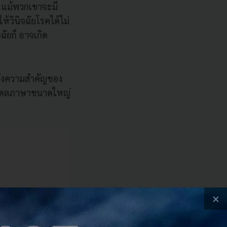
น แม้พวกเขาจะมี
วินิจฉัยโรคได้ไม่
ัยก็ อาจเกิด
ึงความสำคัญของ
มเดลภาษาขนาดใหญ่
×