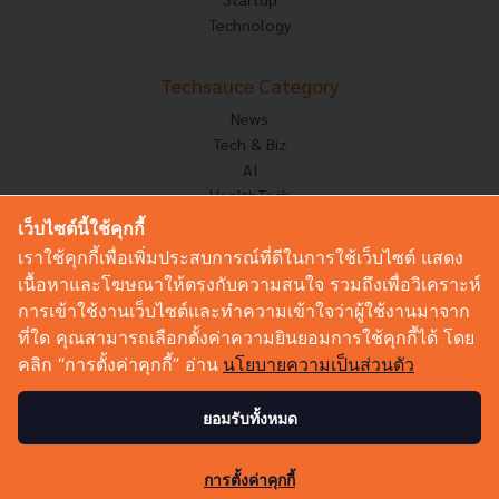
Technology
Techsauce Category
News
Tech & Biz
AI
HealthTech
Exec Insight
เว็บไซต์นี้ใช้คุกกี้
Corp Innov
เราใช้คุกกี้เพื่อเพิ่มประสบการณ์ที่ดีในการใช้เว็บไซต์ แสดง
Saucy Thoughts
เนื้อหาและโฆษณาให้ตรงกับความสนใจ รวมถึงเพื่อวิเคราะห์
Based On
การเข้าใช้งานเว็บไซต์และทำความเข้าใจว่าผู้ใช้งานมาจาก
Sustainable
ที่ใด คุณสามารถเลือกตั้งค่าความยินยอมการใช้คุกกี้ได้ โดย
Videos
คลิก “การตั้งค่าคุกกี้” อ่าน
นโยบายความเป็นส่วนตัว
Podcast
Startup Guide
ยอมรับทั้งหมด
49
© Copyright 2026 :
Techsauce All rights reserved.
การตั้งค่าคุกกี้