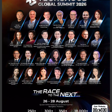
“สิ่งที่เปลี่ยนแปลงในปีที่แล้วและปีนี้กลับไม่ใช่ตัว
เทคโนโลยีแต่เป็นผู้คนที่มีความตั้งใจจริงและกระตือรือร้น
ในการนำเทคโนโลยีมาปรับใช้ในรูปแบบต่าง ๆ ซึ่งในปี
2565 ผู้บริหารไอทีจำเป็นต้องกำหนดและตั้งค่าวิธีการ
ทำงานใหม่ ๆ โดยนำความสามารถในการประกอบธุรกิจ
แยกย่อยและเทคโนโลยีที่รองรับเวิร์กโฟลว์ที่ไม่สอด
ประสานกัน”
นายเลิฟล็อค กล่าวเพิ่มเติม
PR News
IT
Gartner
No comment