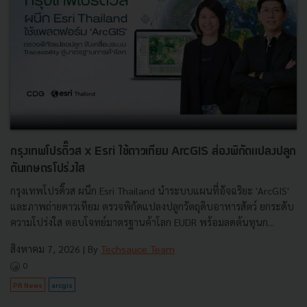
กรุงเทพโปรดิ๊วส x Esri ใช้ดาวเทียม ArcGIS ส่องพิกัดแปลงปลูก
ดันเกษตรโปร่งใส
กรุงเทพโปรดิ๊วส ผนึก Esri Thailand นำระบบแผนที่อัจฉริยะ 'ArcGIS'
และภาพถ่ายดาวเทียม ตรวจพิกัดแปลงปลูกวัตถุดิบอาหารสัตว์ ยกระดับ
ความโปร่งใส ตอบโจทย์มาตรฐานค้าโลก EUDR พร้อมลดต้นทุนก...
สิงหาคม 7, 2026
| By
Techsauce Team
0
PR News
arcgis