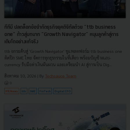
ทีทีบี ปลดล็อกข้อจำกัดธุรกิจยุคดิจิทัลด้วย “ttb business
one” ก้าวสู่บทบาท “Growth Navigator” หนุนลูกค้าสู่การ
เติบโตอย่างแท้จริง
ttb ยกระดับสู่ 'Growth Navigator' ชูแพลตฟอร์ม ttb business one
ติดปีก SME ไทย จัดการทุกธุรกรรมในที่เดียว พร้อมบัญชี Multi-
currency รับมือค่าเงินผันผวน และเตรียมนำ AI สู่การเป็น Dig...
สิงหาคม 10, 2026
| By
Techsauce Team
0
PR News
ttb
SME
FinTech
Digital CFO