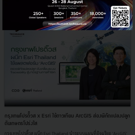
RELATED ARTICLE
กรุงเทพโปรดิ๊วส x Esri ใช้ดาวเทียม ArcGIS ส่องพิกัดแปลงปลูก
ดันเกษตรโปร่งใส
กรุงเทพโปรดิ๊วส ผนึก Esri Thailand นำระบบแผนที่อัจฉริยะ 'ArcGIS'