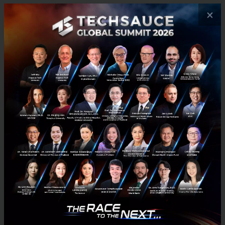
×
PR News
K PLUS
LINE CREATORS
K PLUS x LINE CREATORS
No comment