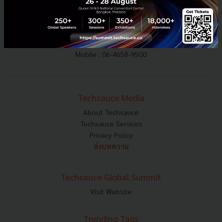
E-mail :
contact@techsauce.co
Tel : 02-001-5375
Mobile : 06-4658-9500
Techsauce Media
About Techsauce
Techsauce Services
Privacy Policy
ส่งบทความ
Techsauce Global Summit
Visit Website
Trending Tags