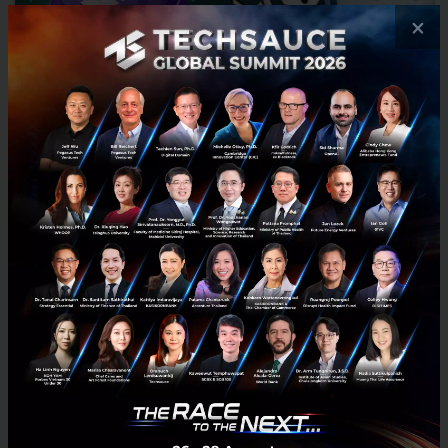
×
NFT ไม่ได้เป็นแค่งานศิลปะดิจิทัล! แต่ต่อยอดธุรกิจได้
NFT ไม่ได้เป็นแค่งานศิลปะดิจิทัล! แต่ต่อยอดธุรกิจได้ ในครั้งนี้จึงจะนำผู้
อ่านไปทำความรู้จักในอีกมุมที่เป็นมุมของ NFT ที่เชื่อมสู่ภาคธุรกิจ จากงาน
NFT for Business: The Future of M...
มิถุนายน 30, 2022
| By
Techsauce Team
32
Tech & Biz
nft
line
LINE CREATORS
line-creators-business