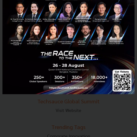
E-mail :
contact@techsauce.co
Tel : 02-001-5375
Mobile : 06-4658-9500
Techsauce Media
About Techsauce
Techsauce Services
Privacy Policy
ส่งบทความ
Techsauce Global Summit
Visit Website
Trending Tags
Corporate Innovation