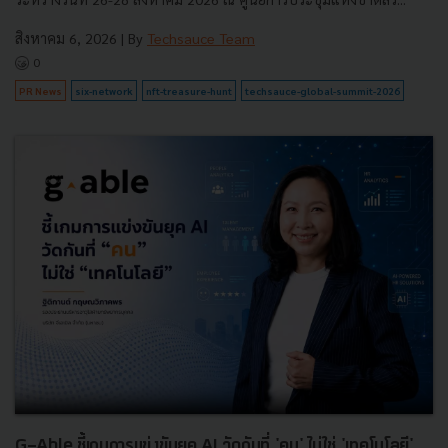
สิงหาคม 6, 2026
| By
Techsauce Team
0
PR News
six-network
nft-treasure-hunt
techsauce-global-summit-2026
G-Able ชี้เกมการแข่งขันยุค AI วัดกันที่ 'คน' ไม่ใช่ 'เทคโนโลยี'