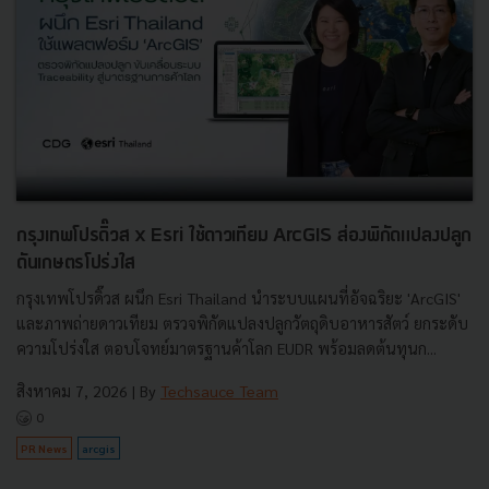
กรุงเทพโปรดิ๊วส x Esri ใช้ดาวเทียม ArcGIS ส่องพิกัดแปลงปลูก
ดันเกษตรโปร่งใส
กรุงเทพโปรดิ๊วส ผนึก Esri Thailand นำระบบแผนที่อัจฉริยะ 'ArcGIS'
และภาพถ่ายดาวเทียม ตรวจพิกัดแปลงปลูกวัตถุดิบอาหารสัตว์ ยกระดับ
ความโปร่งใส ตอบโจทย์มาตรฐานค้าโลก EUDR พร้อมลดต้นทุนก...
สิงหาคม 7, 2026
| By
Techsauce Team
0
PR News
arcgis