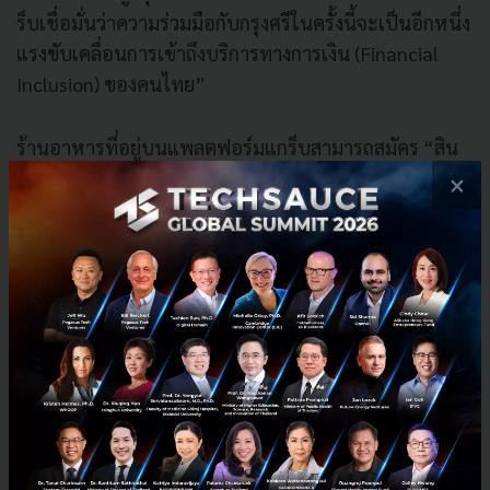
ร็บเชื่อมั่นว่าความร่วมมือกับกรุงศรีในครั้งนี้จะเป็นอีกหนึ่ง
แรงขับเคลื่อนการเข้าถึงบริการทางการเงิน (Financial
Inclusion) ของคนไทย”
ร้านอาหารที่อยู่บนแพลตฟอร์มแกร็บสามารถสมัคร “สิน
เชื่อส่วนบุคคล เพื่อร้านอาหารพาร์ทเนอร์ GRAB” ผ่าน
×
ช่องทางออนไลน์ได้ที่
www.krungsri.com
หรือ
https://bit.ly/2zBlZJ4
โดยไม่มีค่าธรรมเนียมจัดการเงินกู้
สมัครได้ตั้งแต่วันนี้ถึง 30 มิ.ย. 2563
PR News
GRAB
krungsri-bank
No comment