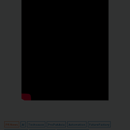
PR News
AI
Techsauce
ProPakAsia
Automation
FutureFactory