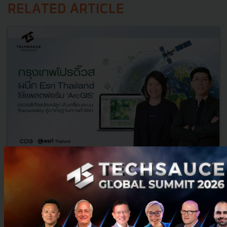
RELATED ARTICLE
กรุงเทพโปรดิ๊วส x Esri ใช้ดาวเทียม ArcGIS ส่องพิกัดแปลงปลูก
ดันเกษตรโปร่งใส
กรุงเทพโปรดิ๊วส ผนึก Esri Thailand นำระบบแผนที่อัจฉริยะ 'ArcGIS'
และภาพถ่ายดาวเทียม ตรวจพิกัดแปลงปลูกวัตถุดิบอาหารสัตว์ ยกระดับ