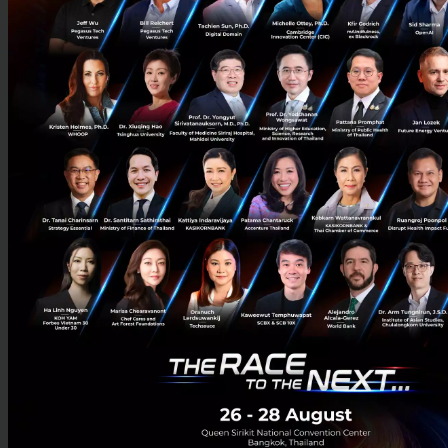
ความโปร่งใส ตอบโจทย์มาตรฐานค้าโลก EUDR พร้อมลดต้นทุนก...
สิงหาคม 7, 2026
| By
Techsauce Team
0
PR News
arcgis