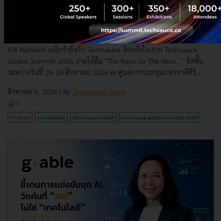
SIX Network และ Techsauce สานต่อความร่วมมือปีที่ 4 นำ
NFT Treasure Hunt Season 4 ยกระดับประสบการณ์ดิจิทัล
ใน Techsauce Global Summit 2026
SIX Network ผนึกกำลังกับ Techsauce อีกครั้งในงาน Techsauce
Global Summit 2026 ภายใต้ธีม "The Race to The Next…" จัดขึ้น
ระหว่างวันที่ 26-28 สิงหาคม 2026 ณ ศูนย์การประชุมแห่งชาติสิริ...
สิงหาคม 6, 2026
| By
Techsauce Team
0
PR News
six-network
nft-treasure-hunt
techsauce-global-summit-2026