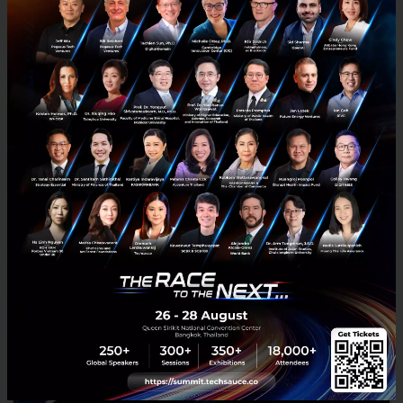
กรุงเทพโปรดิ๊วส x Esri ใช้ดาวเทียม ArcGIS ส่องพิกัดแปลงปลูก
ดันเกษตรโปร่งใส
กรุงเทพโปรดิ๊วส ผนึก Esri Thailand นำระบบแผนที่อัจฉริยะ 'ArcGIS'
และภาพถ่ายดาวเทียม ตรวจพิกัดแปลงปลูกวัตถุดิบอาหารสัตว์ ยกระดับ
ความโปร่งใส ตอบโจทย์มาตรฐานค้าโลก EUDR พร้อมลดต้นทุนก...
สิงหาคม 7, 2026
| By
Techsauce Team
0
PR News
arcgis