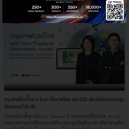
RELATED ARTICLE
กรุงเทพโปรดิ๊วส x Esri ใช้ดาวเทียม ArcGIS ส่องพิกัดแปลงปลูก
ดันเกษตรโปร่งใส
กรุงเทพโปรดิ๊วส ผนึก Esri Thailand นำระบบแผนที่อัจฉริยะ 'ArcGIS'
และภาพถ่ายดาวเทียม ตรวจพิกัดแปลงปลูกวัตถุดิบอาหารสัตว์ ยกระดับ