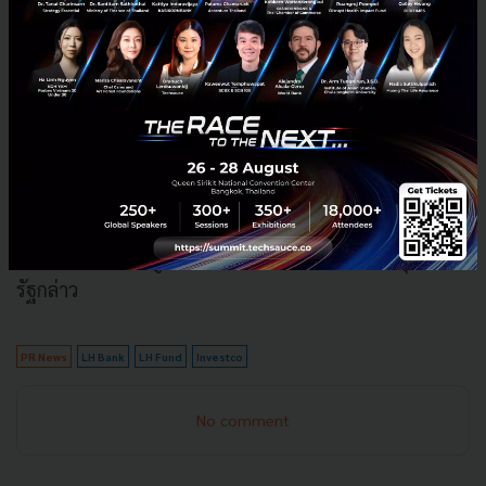
ของ LH BANK เพื่อตอบโจทย์ความต้องการของนักลงทุน
อย่างไร้พรมแดน"
"จากความร่วมมือกับ INVESCO ทำให้เรามีความมั่นใจ
เหมือนกับมีตัวแทนของเราอยู่ในตลาดต่างประเทศ ทำให้
เราทันต่อสถานการณ์การลงทุนในตลาดที่สำคัญๆ จาก
ความเชี่ยวชาญในเรื่อง Multi-asset Management ของ
INVESCO นับเป็น Strategic Partner ที่จะสะท้อนกลับมา
เป็นประโยชน์ให้ลูกค้า LH Fund และ LH BANK” คุณมน
รัฐกล่าว
PR News
LH Bank
LH Fund
Investco
No comment