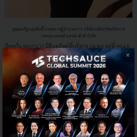
คุณมนรัฐ ผดุงสิทธิ์ กรรมการผู้อำนวยการ บริษัทหลักทรัพย์จัดการ
กองทุน แลนด์ แอนด์ เฮ้าส์ จำกัด
ปัจจุบัน INVESCO มีสินทรัพย์ที่บริหาร (AUM) อยู่ที่ 954.8
×
ล้านเหรียญสหรัฐฯ และมีสาขาในประเทศต่างๆ รวม 25
ประเทศ อีกทั้งมีประวัติอันยาวนานในการบริหารการ
ลงทุนกว่า 50 ปี
"สำหรับความร่วมมือกันในครั้งนี้ ทาง INVESCO จะส่งทีม
งานมาร่วมเป็นคณะกรรมการจัดสินทรัพย์ลงทุนร่วมกับผู้
จัดการกองทุนของ LH Fund และเจ้าหน้าที่บริหาร
Product Management ของ LH BANK โดยเทคโนโลยีทาง
ด้านการลงทุนจะถูกถ่ายทอดมาสู่ผลิตภัณฑ์การลงทุนของ
LH Fund และส่งต่อไปยังนักลงทุนผ่านคำแนะนำการลงทุน