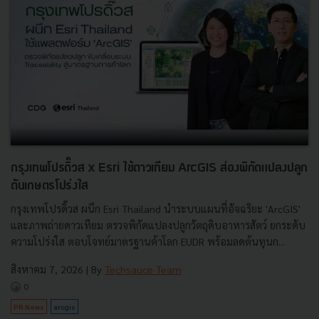
กรุงเทพโปรดิ๊วส x Esri ใช้ดาวเทียม ArcGIS ส่องพิกัดแปลงปลูก
ดันเกษตรโปร่งใส
กรุงเทพโปรดิ๊วส ผนึก Esri Thailand นำระบบแผนที่อัจฉริยะ 'ArcGIS'
และภาพถ่ายดาวเทียม ตรวจพิกัดแปลงปลูกวัตถุดิบอาหารสัตว์ ยกระดับ
ความโปร่งใส ตอบโจทย์มาตรฐานค้าโลก EUDR พร้อมลดต้นทุนก...
สิงหาคม 7, 2026
| By
Techsauce Team
0
PR News
arcgis