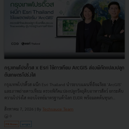
กรุงเทพโปรดิ๊วส x Esri ใช้ดาวเทียม ArcGIS ส่องพิกัดแปลงปลูก
ดันเกษตรโปร่งใส
กรุงเทพโปรดิ๊วส ผนึก Esri Thailand นำระบบแผนที่อัจฉริยะ 'ArcGIS'
และภาพถ่ายดาวเทียม ตรวจพิกัดแปลงปลูกวัตถุดิบอาหารสัตว์ ยกระดับ
ความโปร่งใส ตอบโจทย์มาตรฐานค้าโลก EUDR พร้อมลดต้นทุนก...
สิงหาคม 7, 2026
| By
Techsauce Team
0
PR News
arcgis