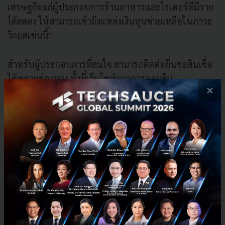
เศรษฐกิจแก่ผู้ประกอบการร้านอาหารและไรเดอร์ที่มีราย
ได้ลดลง ให้สามารถเข้าถึงแหล่งเงินทุนช่วยเหลือในภาวะ
วิกฤตเช่นนี้"
สำหรับผู้ประกอบการที่สนใจ สามารถติดต่อยื่นขอสินเชื่อ
ได้หลายช่องทาง ทั้งที่เว็บไซต์ธนาคารออมสิน
×
www.gsb.or.th
แอปพลิเคชัน MyMo และธนาคารออมสิน
ทุกสาขา หรือสอบถามรายละเอียดเพิ่มเติมได้ที่ GSB
Contact Center โทร. 1115
PR News
ธุรกิจ
สินเชื่อ
Platform
LINE Man
กลุ่มไรเดอร์
ธนาคารออมสิน
ธนาคารแห่งประเทศไทย
No comment