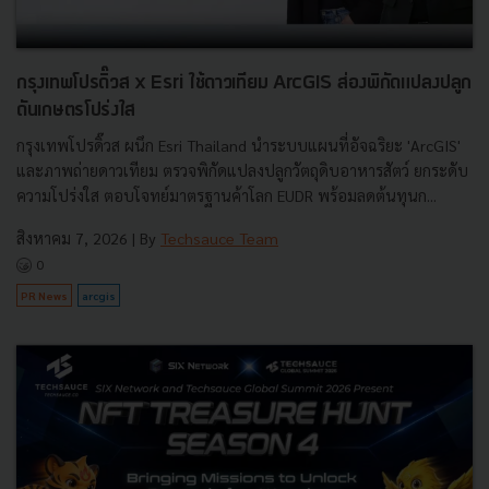
กรุงเทพโปรดิ๊วส x Esri ใช้ดาวเทียม ArcGIS ส่องพิกัดแปลงปลูก
ดันเกษตรโปร่งใส
กรุงเทพโปรดิ๊วส ผนึก Esri Thailand นำระบบแผนที่อัจฉริยะ 'ArcGIS'
และภาพถ่ายดาวเทียม ตรวจพิกัดแปลงปลูกวัตถุดิบอาหารสัตว์ ยกระดับ
ความโปร่งใส ตอบโจทย์มาตรฐานค้าโลก EUDR พร้อมลดต้นทุนก...
สิงหาคม 7, 2026
| By
Techsauce Team
0
PR News
arcgis