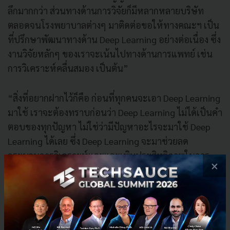
ลึกมากกว่า ส่วนทางด้านการวิจัยก็มีหลากหลายบริษัท
ตลอดจนโรงพยาบาลต่างๆ มาติดต่อขอให้ทางคณะฯ เป็น
ที่ปรึกษาพัฒนาทางด้าน Deep Learning อย่างต่อเนื่อง ซึ่ง
งานวิจัยหลักๆ ของเราจะเน้นไปทางด้านการแพทย์ เช่น
การวิเคราะห์คลื่นสมอง เป็นต้น”
“สิ่งที่อยากฝากไว้ก็คือ ก่อนที่ทุกคนจะเอา Deep Learning
มาใช้ เราจะต้องทราบก่อนว่า Deep Learning ไม่ได้เป็นคำ
ตอบของทุกปัญหา ไม่ใช่ว่ามีปัญหาอะไรจะมาใช้ Deep
Learning ได้เลย ซึ่ง Deep Learning จะมาช่วยลด
กระบวนการวิเคราะห์และและเพิมประสิทธิภาพในการ
×
ประมวลผล แต่มีข้อจำกัด คือ ประการแรก เราต้องใช้
คอมพิวเตอร์ที่มีประสิทธิภาพในการประมวลผลสูง หรือ
เป็นคอมพิวเตอร์ที่มี Graphical Processing Unit (GPU)
ช่วยในการประมวลผล ประการที่สอง คือ ต้องใช้จำนวน
ข้อมูลในปริมาณมาก เป็นหลักหมื่นหลักแสนขึ้นไป ซึ่ง