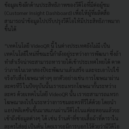
ข้อมูลเชิงลึกด้านประสิทธิภาพของวีดีโอที่มีต่อผู้ชม
(Customer Insight Dashboard) เพื่อให้ผู้ที่ผลิตสื่อ
สามารถนำข้อมูลไปปรับปรุงวีดีโอให้มีประสิทธิภาพมาก
ขึ้นได้
“เทคโนโลยี VideoQR นี้ ในต่างประเทศยังไม่มี เป็น
เทคโนโลยีใหม่ที่ขณะนี้กำลังอยู่ระหว่างการพัฒนา ซึ่งถ้า
ทำสำเร็จน่าจะสามารถหารายได้เข้าประเทศไทยได้ คาด
ว่าภายในเวลาสองปีจะพัฒนาแล้วเสร็จ และจะเอาไปใช้
จริงกับสื่อโฆษณาต่างๆ ยกตัวอย่างเช่น การโฆษณาผ่าน
ละครทีวี ในปัจจุบันนั้นเราจะแทรกโฆษณากั้นระหว่าง
ละคร ด้วยเทคโนโลยี VideoQR นั้น เราจะสามารถแทรก
โฆษณาลงไปในระหว่างการชมละครทีวีได้ด้วย โดยนำ
แอปพลิเคชันขึ้นมาสแกนผ่านวีดีโอในแต่ละตอนแล้วจะ
เข้าถึงข้อมูลต่างๆ ได้ เช่น ร้านค้าที่ขายเสื้อผ้าที่ดาราใน
ละครใส่อยู่ เป็นต้น โดยเราจะมีการบอกไว้ด้วยว่ามีวีดีโอ