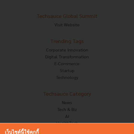
Techsauce Global Summit
Visit Website
Trending Tags
Corporate Innovation
Digital Transformation
E-Commerce
Startup
Technology
Techsauce Category
News
Tech & Biz
AI
HealthTech
Exec Insight
เว็บไซต์นี้ใช้คุกกี้