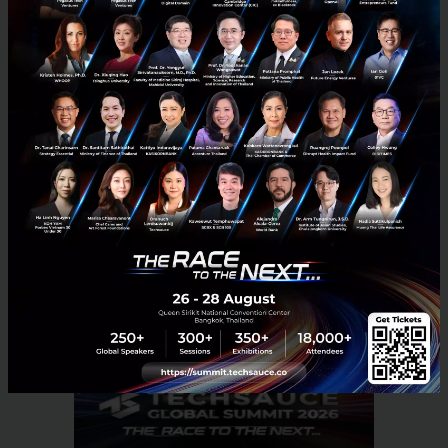
ทำได้ยากในบางปัญหา และมีค่าใช้จ่ายสูงในการเก็บและ
รักษาข้อมูล จึงอยากให้ดูองค์ประกอบของปัจจัยอื่นๆ มา
พิจารณาร่วมด้วย” อาจารย์ ดร.อัคร สุประทักษ์ กล่าวทิ้ง
ท้าย
PR News
AdTech
Deep learning
Mahidol University
No comment