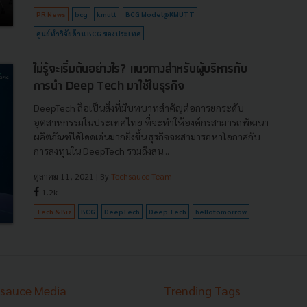
PR News
bcg
kmutt
BCG Model@KMUTT
ศูนย์ทำวิจัยด้าน BCG ของประเทศ
ไม่รู้จะเริ่มต้นอย่างไร? แนวทางสำหรับผู้บริหารกับ
การนำ Deep Tech มาใช้ในธุรกิจ
DeepTech ถือเป็นสิ่งที่มีบทบาทสำคัญต่อการยกระดับ
อุตสาหกรรมในประเทศไทย ที่จะทำให้องค์กรสามารถพัฒนา
ผลิตภัณฑ์ได้โดดเด่นมากยิ่งขึ้น ธุรกิจจะสามารถหาโอกาสกับ
การลงทุนใน DeepTech รวมถึงสน...
ตุลาคม 11, 2021
| By
Techsauce Team
1.2k
Tech & Biz
BCG
DeepTech
Deep Tech
hellotomorrow
sauce Media
Trending Tags