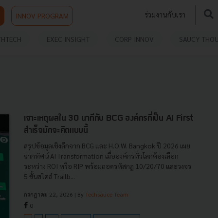
ร่วมงานกับเรา
INNOV PROGRAM
THTECH
EXEC INSIGHT
CORP INNOV
SAUCY THO
เจาะเหตุผลใน 30 นาทีกับ BCG องค์กรที่เป็น AI First
สำเร็จมักจะคิดแบบนี้
สรุปข้อมูลเชิงลึกจาก BCG และ H.O.W. Bangkok ปี 2026 เผย
ฉากทัศน์ AI Transformation เมื่อองค์กรทั่วโลกต้องเลือก
ระหว่าง ROI หรือ RIP พร้อมถอดรหัสกฎ 10/20/70 และวงจร
5 ขั้นสไตล์ Trailb...
กรกฎาคม 22, 2026
| By
Techsauce Team
0