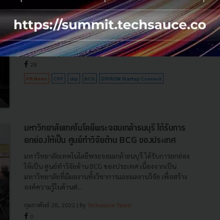
สตาร์ทอัพ คอนเน็ค ขับเคลื่อนเศรษฐกิจ BCG
CPF ร่วมมือกรมส่งเสริมอุตสาหกรรม หนุน"ดีพร้อมสตาร์ทอัพ
คอนเน็ค" ขับเคลื่อนเศรษฐกิจ BCG...
มีนาคม 31, 2022
| By
Techsauce Team
28
PR News
CPF
dip
BCG
DIPROM Startup Connect
มหาวิทยาลัยเทคโนโลยีพระจอมเกล้าธนบุรี ได้รับการ
ยกย่องให้เป็น ศูนย์ทำวิจัยด้าน BCG ของประเทศ
มหาวิทยาลัยเทคโนโลยีพระจอมเกล้าธนบุรี ได้รับการยกย่อง
ให้เป็น ศูนย์ทำวิจัยด้าน BCG ของประเทศ เนื่องจากเป็น
มหาวิทยาลัยที่มีผลงานทั้งวิชาการและผลงานวิจัย เพื่อสร้าง
องค์ความรู้ในด้านต่...
กุมภาพันธ์ 28, 2022
| By
Techsauce Team
0