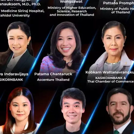
News
bcg
workshop
sustainability
The Business Opportunity for Open.
Connect. Balance. with BCG Investment in
Thailand
ประเทศไทยภายใต้แนวคิดเปิดกว้างสร้างสัมพันธ์ เชื่อมโยงกัน
สู่สมดุล (Open. Connect. Balance.) ได้ให้ความสำคัญต่อการ
ผลักดันแนวคิดนี้ ไม่เพียงแต่เพื่อรักษาสิ่งแวดล้อม แต่ยังเป็นกา
รสร้า...
พฤศจิกายน 18, 2022
| By
Techsauce Team
0
TS Video
bcg
APEC2022
Cleanenergy
bangkokgoals
BCG คืออะไร เกี่ยวข้องอย่างไร ทำไมถึงเป็นวาระสำคัญ
ใน APEC 2022
BCG Economy Model คืออะไร เกี่ยวข้องอย่างไร ทำไมถึงเป็น
วาระสำคัญของประเทศและงานประชุม APEC 2022...