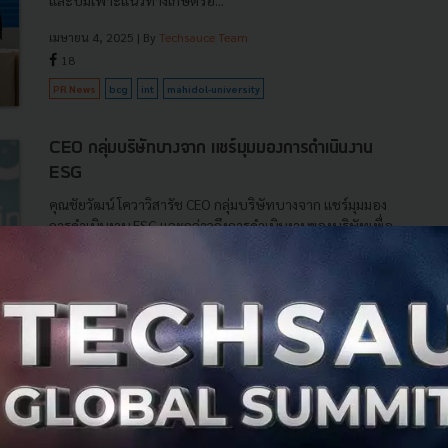
และบ่มเพาะแนวทางเกษตรอ...
เมษายน 4, 2025
| By
Techsauce Team
18
PR News
bcg
int
mahidol-university
CEO กลุ่มบริษัทบางจาก แชร์มุมมองการดำเนินงาน
ESG
คุณชัยวัฒน์ โควาวิสารัช CEO กลุ่มบริษัทบางจาก แชร์มุมมอง
การดำเนินงาน ESG และกล่าวถึงการดำเนินงานของบริษัทเพื่อ
มุ่งสู่เป้าหมาย Net Zero ในปี ค.ศ. 2050 ภายในงานสัมมนา
Sustainability ...
ตุลาคม 27, 2023
| By
Techsauce Team
8
News
bcg
esg
บางจาก
บางจากฯ
ปัญหาสิ่งแวดล้อมไทยแก้อย่างไร ให้ยั่งยืน ?
Net Zero, Carbon Footprint, ESG , BCG คือคำที่ทุกคน