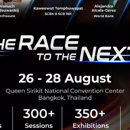
พฤศจิกายน 15, 2022
| By
Techsauce Team
78
News
Sustainable Focus
bcg
apec-2022
BCG Model
bcg-economy
BOI ลุยหนุนธุรกิจ BCG เพราะสิ่งแวดล้อมไปคู่กันได้กับ
การทำธุรกิจ
จากความเปลี่ยนแปลงอย่างต่อเนื่อง ตั้งแต่แนวคิดธุรกิจที่ดีคือ
ธุรกิจที่มีการเติบโตและผลกำไรเยอะ จนถึงแนวคิดธุรกิจที่น่า
สนใจคือธุรกิจที่มีผู้ใช้ (User) เยอะ แต่ปัจจุบันมุมมองที่มีต่อธ...
กันยายน 20, 2022
| By
Techsauce Team
0
Exec Insight
TS Video
BCG
BOI
CPF จับมือ กรมส่งเสริมอุตสาหกรรม หนุน ดีพร้อม