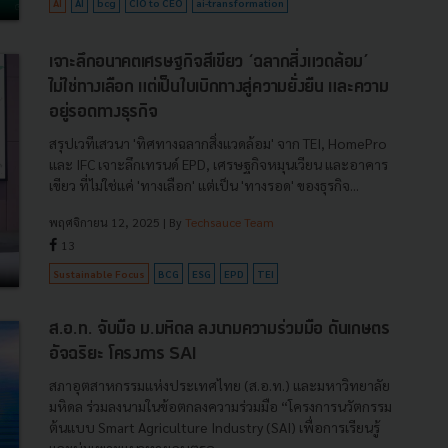
AI
AI
bcg
CIO to CEO
ai-transformation
เจาะลึกอนาคตเศรษฐกิจสีเขียว ‘ฉลากสิ่งแวดล้อม’
ไม่ใช่ทางเลือก แต่เป็นใบเบิกทางสู่ความยั่งยืน และความ
อยู่รอดทางธุรกิจ
สรุปเวทีเสวนา 'ทิศทางฉลากสิ่งแวดล้อม' จาก TEI, HomePro
และ IFC เจาะลึกเทรนด์ EPD, เศรษฐกิจหมุนเวียน และอาคาร
เขียว ที่ไม่ใช่แค่ 'ทางเลือก' แต่เป็น 'ทางรอด' ของธุรกิจ...
พฤศจิกายน 12, 2025
| By
Techsauce Team
13
Sustainable Focus
BCG
ESG
EPD
TEI
ส.อ.ท. จับมือ ม.มหิดล ลงนามความร่วมมือ ดันเกษตร
อัจฉริยะ โครงการ SAI
สภาอุตสาหกรรมแห่งประเทศไทย (ส.อ.ท.) และมหาวิทยาลัย
มหิดล ร่วมลงนามในข้อตกลงความร่วมมือ “โครงการนวัตกรรม
ต้นแบบ Smart Agriculture Industry (SAI) เพื่อการเรียนรู้