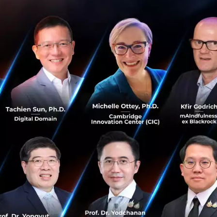
ได้ยินอยู่มากมายในปีนี้ แต่อันที่จริงแล้ว ปัญหาสิ่งแวดล้อม เป็น
ประเด็นที่เราพูดถึงกันมานานแล้ว ทั้งปัญหามลพิษ น้ำท่วม คือ
เรื่องใก...
มีนาคม 31, 2023
| By
Techsauce Team
6
Sustainable Focus
TS Video
BCG
ESG
Net Zero
Sustainable Focus
Workshop for young gen กทบ. ร่วมพัฒนาทักษะ
ดิจิทัลเพื่อธุรกิจ ชิงทุนการศึกษามูลค่ากว่า 30,000
บาท
กองทุนหมู่บ้านและชุมชนเมือง จัดงาน “มหกรรมก้าวสู่
ทศวรรษที่ 3 กองทุนหมู่บ้าน มุ่งสร้างคุณค่า สู่อนาคตที่ยั่งยืน”
ในวันที่ 10-12 กุมภาพันธ์ 2566 ณ ศูนย์แสดงสินค้าและการ
ประชุมอิมแพ็...
มกราคม 26, 2023
| By
Techsauce Team
253