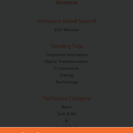
ส่งบทความ
Techsauce Global Summit
Visit Website
Trending Tags
Corporate Innovation
Digital Transformation
E-Commerce
Startup
Technology
Techsauce Category
News
Tech & Biz
AI
HealthTech