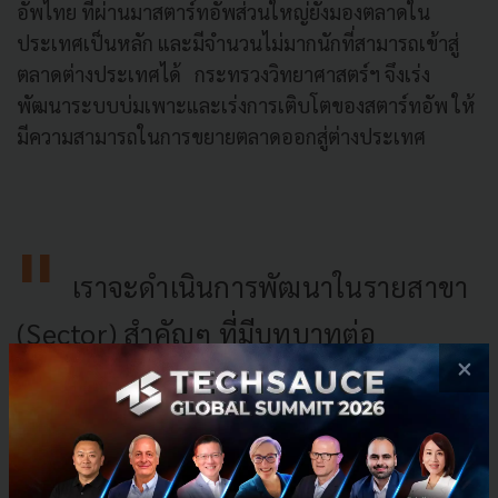
อัพไทย ที่ผ่านมาสตาร์ทอัพส่วนใหญ่ยังมองตลาดใน
ประเทศเป็นหลัก และมีจำนวนไม่มากนักที่สามารถเข้าสู่
ตลาดต่างประเทศได้ กระทรวงวิทยาศาสตร์ฯ จึงเร่ง
พัฒนาระบบบ่มเพาะและเร่งการเติบโตของสตาร์ทอัพ ให้
มีความสามารถในการขยายตลาดออกสู่ต่างประเทศ
เราจะดำเนินการพัฒนาในรายสาขา
(Sector) สำคัญๆ ที่มีบทบาทต่อ
×
เศรษฐกิจประเทศ ได้แก่ สุขภาพ
(HealthTech) ภาครัฐ (GovTech) เกษตร
(AgTech) อาหาร (FoodTech) และท่อง